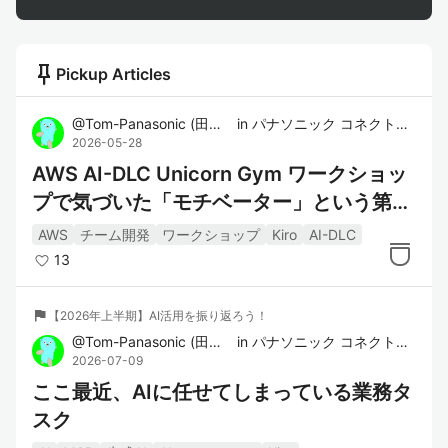
push_pin
Pickup Articles
@
Tom-Panasonic
(
田中 将斗
in
)
パナソニック コネクト株式会社
2026-05-28
AWS AI-DLC Unicorn Gym ワークショッ
プで気づいた「モチベーター」という第三
の役割
AWS
チーム開発
ワークショップ
Kiro
AI-DLC
13
flag
【2026年上半期】AI活用を振り返ろう！
@
Tom-Panasonic
(
田中 将斗
in
)
パナソニック コネクト株式会社
2026-07-09
ここ最近、AIに任せてしまっている業務タ
スク