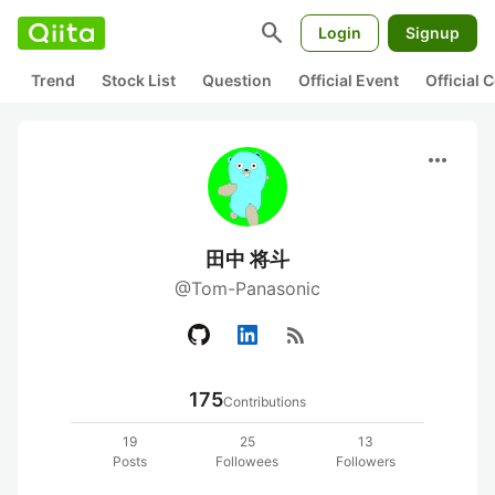
search
Login
Signup
Trend
Stock List
Question
Official Event
Official
more_horiz
田中 将斗
@Tom-Panasonic
rss_feed
175
Contributions
19
25
13
Posts
Followees
Followers