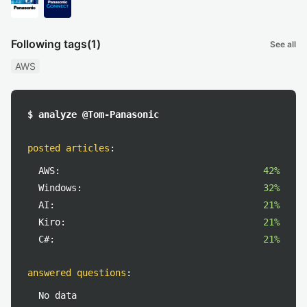
Following tags
(1)
See all
AWS
$ analyze @Tom-Panasonic
posted articles
:
AWS:
42%
Windows:
32%
AI:
21%
Kiro:
21%
C#:
21%
answered questions
:
No data