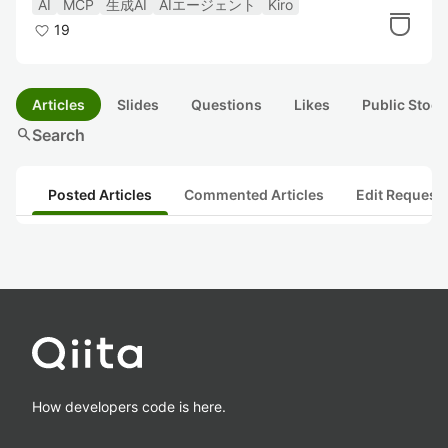
AI
MCP
生成AI
AIエージェント
Kiro
19
Articles
Slides
Questions
Likes
Public Stock
search
Search
Posted Articles
Commented Articles
Edit Request
How developers code is here.