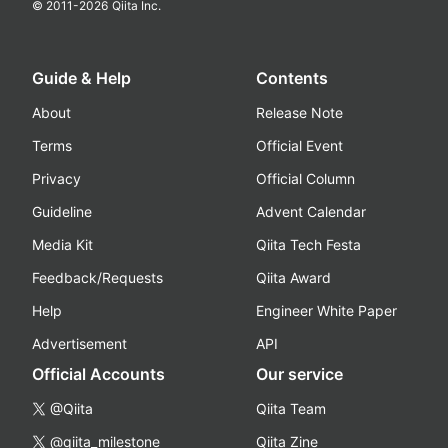
© 2011-
2026
Qiita Inc.
Guide & Help
Contents
About
Release Note
Terms
Official Event
Privacy
Official Column
Guideline
Advent Calendar
Media Kit
Qiita Tech Festa
Feedback/Requests
Qiita Award
Help
Engineer White Paper
Advertisement
API
Official Accounts
Our service
@Qiita
Qiita Team
@qiita_milestone
Qiita Zine