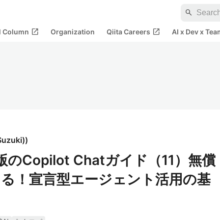
search
open_in_new
open_in_new
al Column
Organization
Qiita Careers
AI x Dev x Tea
uzuki)
)
償版のCopilot Chatガイド（11）無償
る！宣言型エージェント活用の基