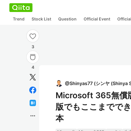
Trend
Stock List
Question
Official Event
Offici
3
4
@
Shinyas77
(
シンヤ (Shinya S
Microsoft 365無
版でもここまででき
more_horiz
本