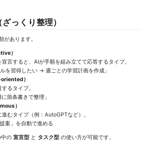
（ざっくり整理）
分類があります。
ive）
宣言すると、AIが手順を組み立てて応答するタイプ。
ルを習得したい → 週ごとの学習計画を作成」
riented）
援するタイプ。
用に箇条書きで整理」
mous）
進むタイプ（例：AutoGPTなど）。
→ 提案」を自動で進める
この中の
宣言型
と
タスク型
の使い方が可能です。