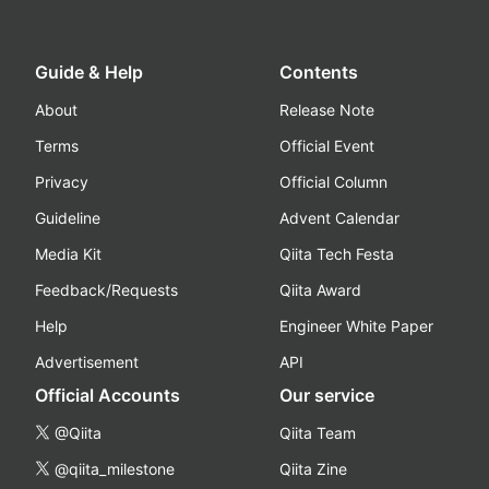
Guide & Help
Contents
About
Release Note
Terms
Official Event
Privacy
Official Column
Guideline
Advent Calendar
Media Kit
Qiita Tech Festa
Feedback/Requests
Qiita Award
Help
Engineer White Paper
Advertisement
API
Official Accounts
Our service
@Qiita
Qiita Team
@qiita_milestone
Qiita Zine