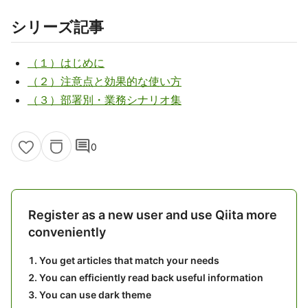
シリーズ記事
（１）はじめに
（２）注意点と効果的な使い方
（３）部署別・業務シナリオ集
comment
0
Register as a new user and use Qiita more
conveniently
You get articles that match your needs
You can efficiently read back useful information
You can use dark theme