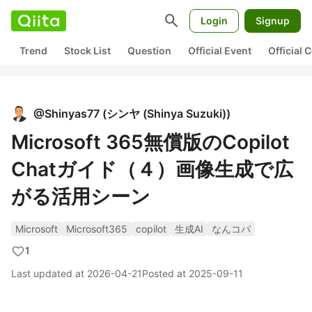
search
Login
Signup
Trend
Stock List
Question
Official Event
Official
@
Shinyas77
(
シンヤ (Shinya Suzuki)
)
Microsoft 365無償版のCopilot
Chatガイド（４）画像生成で広
がる活用シーン
Microsoft
Microsoft365
copilot
生成AI
なんコパ
1
Last updated at
2026-04-21
Posted at
2025-09-11