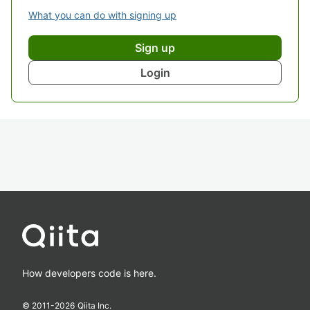
What you can do with signing up
Sign up
Login
How developers code is here.
© 2011-
2026
Qiita Inc.