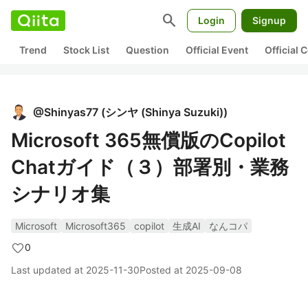
search
Login
Signup
Trend
Stock List
Question
Official Event
Official
@
Shinyas77
(
シンヤ (Shinya Suzuki)
)
Microsoft 365無償版のCopilot
Chatガイド（３）部署別・業務
シナリオ集
Microsoft
Microsoft365
copilot
生成AI
なんコパ
0
Last updated at
2025-11-30
Posted at
2025-09-08