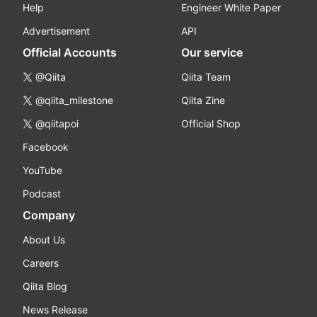
Help
Engineer White Paper
Advertisement
API
Official Accounts
Our service
@Qiita
Qiita Team
@qiita_milestone
Qiita Zine
@qiitapoi
Official Shop
Facebook
YouTube
Podcast
Company
About Us
Careers
Qiita Blog
News Release