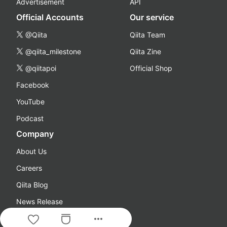
Advertisement
API
Official Accounts
Our service
@Qiita
Qiita Team
@qiita_milestone
Qiita Zine
@qiitapoi
Official Shop
Facebook
YouTube
Podcast
Company
About Us
Careers
Qiita Blog
News Release
more_horiz