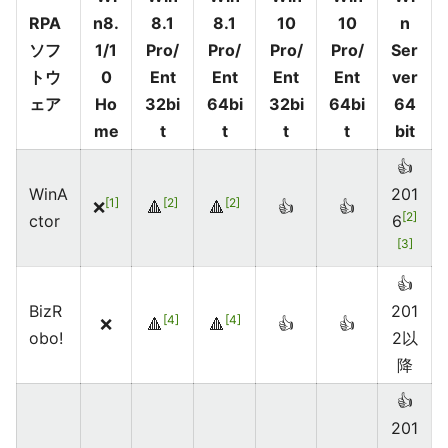
RPA
n8.
8.1
8.1
10
10
n
ソフ
1/1
Pro/
Pro/
Pro/
Pro/
Ser
トウ
0
Ent
Ent
Ent
Ent
ver
ェア
Ho
32bi
64bi
32bi
64bi
64
me
t
t
t
t
bit
👍
WinA
201
1
2
2
❌
🔺
🔺
👍
👍
2
ctor
6
3
👍
BizR
201
4
4
❌
🔺
🔺
👍
👍
obo!
2以
降
👍
201