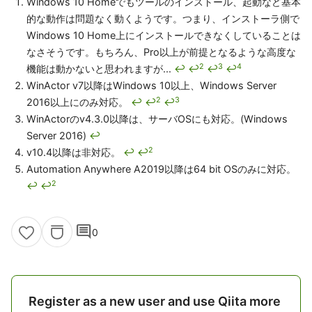
Windows 10 Homeでもツールのインストール、起動など基本
的な動作は問題なく動くようです。つまり、インストーラ側で
Windows 10 Home上にインストールできなくしていることは
なさそうです。もちろん、Pro以上が前提となるような高度な
2
3
4
機能は動かないと思われますが...
↩
↩
↩
↩
WinActor v7以降はWindows 10以上、Windows Server
2
3
2016以上にのみ対応。
↩
↩
↩
WinActorのv4.3.0以降は、サーバOSにも対応。(Windows
Server 2016)
↩
2
v10.4以降は非対応。
↩
↩
Automation Anywhere A2019以降は64 bit OSのみに対応。
2
↩
↩
comment
0
Register as a new user and use Qiita more