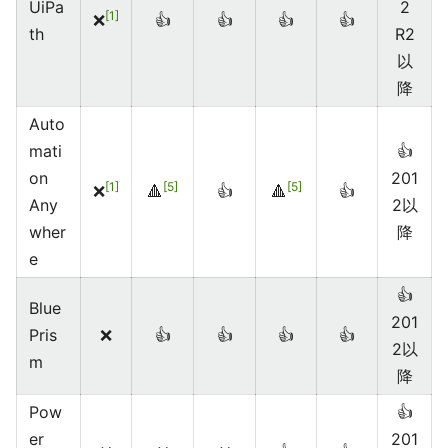
UiPa
2
1
❌
👍
👍
👍
👍
th
R2
以
降
Auto
mati
👍
on
201
1
5
5
❌
🔺
👍
🔺
👍
Any
2以
wher
降
e
👍
Blue
201
Pris
❌
👍
👍
👍
👍
2以
m
降
Pow
👍
er
201