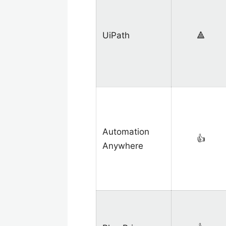
UiPath
🔺
Automation
👍
Anywhere