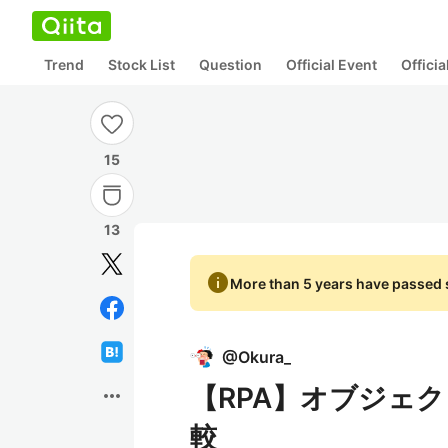
Trend
Stock List
Question
Official Event
Offici
15
13
info
More than 5 years have passed s
@
Okura_
【RPA】オブジェ
more_horiz
較