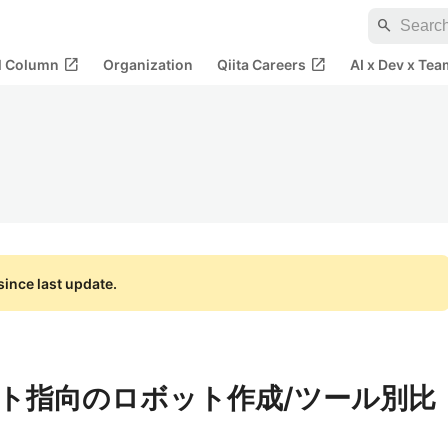
search
open_in_new
open_in_new
al Column
Organization
Qiita Careers
AI x Dev x Tea
ince last update.
クト指向のロボット作成/ツール別比