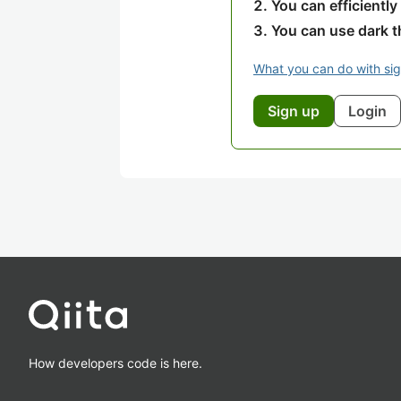
You can efficiently
You can use dark 
What you can do with si
Sign up
Login
How developers code is here.