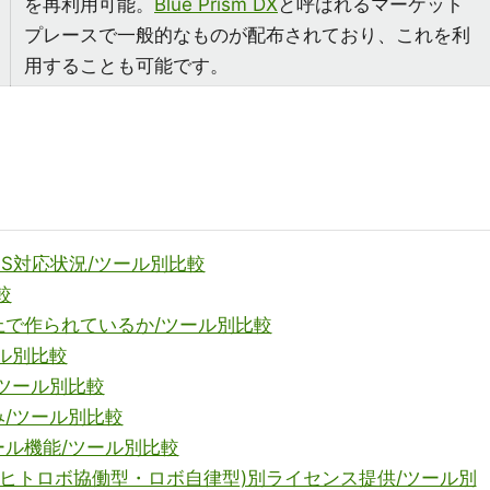
を再利用可能。
Blue Prism DX
と呼ばれるマーケット
プレースで一般的なものが配布されており、これを利
用することも可能です。
OS対応状況/ツール別比較
較
上で作られているか/ツール別比較
ル別比較
/ツール別比較
み/ツール別比較
ール機能/ツール別比較
 (ヒトロボ協働型・ロボ自律型)別ライセンス提供/ツール別