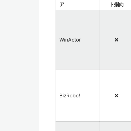
ア
ト指向
WinActor
❌
BizRobo!
❌