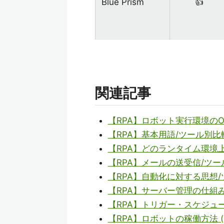
Blue Prism
👍
関連記事
【RPA】ロボット実行環境の
【RPA】基本用語/ツール別比
【RPA】どのランタイム環境
【RPA】メールの送受信/ツー
【RPA】自動化に対する思想
【RPA】サーバー管理の仕組
【RPA】トリガー・スケジュ
【RPA】ロボットの稼働方法