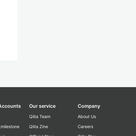
 Accounts
Our service
Company
Qiita Team
About Us
_milestone
Qiita Zine
Careers