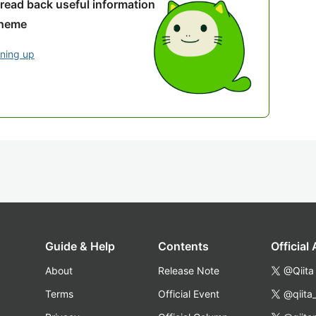
 read back useful information
theme
gning up
Guide & Help
Contents
Official
About
Release Note
@Qiita
Terms
Official Event
@qiita