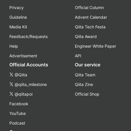
Privacy
Official Column
Guideline
Advent Calendar
Media Kit
Qiita Tech Festa
Feedback/Requests
Qiita Award
Help
Engineer White Paper
Advertisement
API
Official Accounts
Our service
@Qiita
Qiita Team
@qiita_milestone
Qiita Zine
@qiitapoi
Official Shop
Facebook
YouTube
Podcast