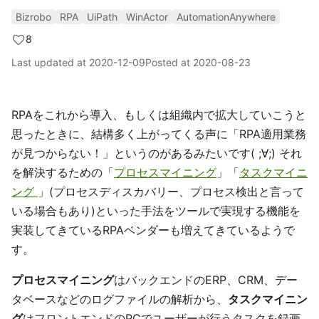
Bizrobo
RPA
UiPath
WinActor
AutomationAnywhere
8
Last updated at
2020-12-09
Posted at
2020-08-23
RPAをこれから導入、もしくは組織内で拡大していこうと
思ったときに、結構多く上がってくる声に「RPA適用業務
が見つからない！」というのがあるみたいです( ;∀;) それ
を解決するための「
プロセスマイニング
」「
タスクマイニ
ング
」(プロセスディスカバリー、プロセス検出と言って
いる場合もあり)といった手法をツールで実現する機能を
実装してきているRPAベンダーも増えてきているようで
す。
プロセスマイニング
はバックエンドのERP、CRM、デー
タベースなどのログファイルの解析から、
タスクマイニン
グ
はフロントエンドのPCでユーザーが行うタスクを録画