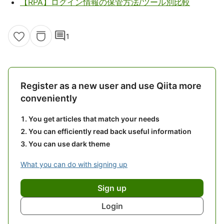
【RPA】ログイン情報の保管方法/ツール別比較
comment
1
Register as a new user and use Qiita more
conveniently
You get articles that match your needs
You can efficiently read back useful information
You can use dark theme
What you can do with signing up
Sign up
Login