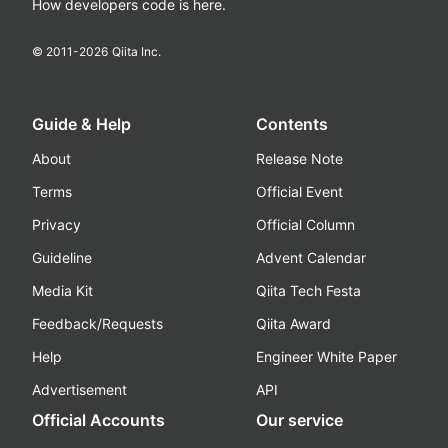
How developers code is here.
© 2011-
2026
Qiita Inc.
Guide & Help
Contents
About
Release Note
Terms
Official Event
Privacy
Official Column
Guideline
Advent Calendar
Media Kit
Qiita Tech Festa
Feedback/Requests
Qiita Award
Help
Engineer White Paper
Advertisement
API
Official Accounts
Our service