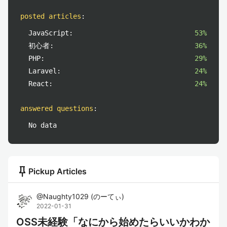
posted articles
:
JavaScript:
53%
初心者:
36%
PHP:
29%
Laravel:
24%
React:
24%
answered questions
:
No data
push_pin
Pickup Articles
@
Naughty1029
(
のーてぃ
)
2022-01-31
OSS未経験「なにから始めたらいいかわか