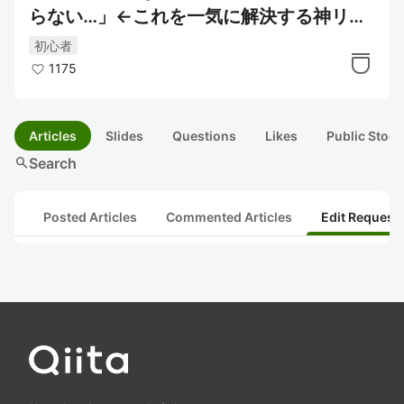
らない…」←これを一気に解決する神リポ
ジトリ
初心者
1175
Articles
Slides
Questions
Likes
Public Stock
search
Search
Posted Articles
Commented Articles
Edit Request