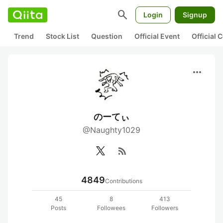
search
Login
Signup
Trend
Stock List
Question
Official Event
Official
more_horiz
のーてぃ
@Naughty1029
rss_feed
4849
Contributions
45
8
413
Posts
Followees
Followers