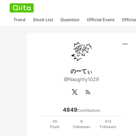
Trend
Stock List
Question
Official Event
Offici
more_horiz
のーてぃ
@Naughty1029
rss_feed
4849
Contributions
45
8
413
Posts
Followees
Followers