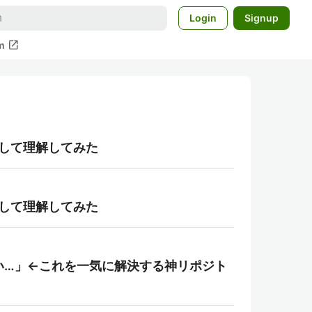
Login
Signup
open_in_new
m
装して理解してみた
装して理解してみた
い…」←これを一気に解決する神リポジト