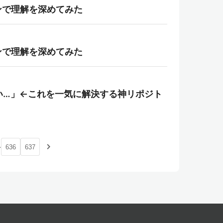
ンで理解を深めてみた
ンで理解を深めてみた
い…」←これを一気に解決する神リポジト
…
navigate_next
636
637