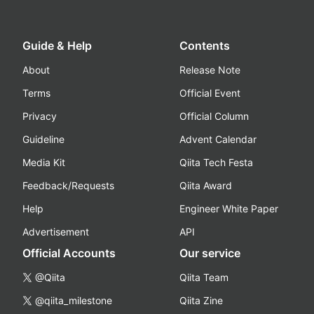
Guide & Help
Contents
About
Release Note
Terms
Official Event
Privacy
Official Column
Guideline
Advent Calendar
Media Kit
Qiita Tech Festa
Feedback/Requests
Qiita Award
Help
Engineer White Paper
Advertisement
API
Official Accounts
Our service
@Qiita
Qiita Team
@qiita_milestone
Qiita Zine