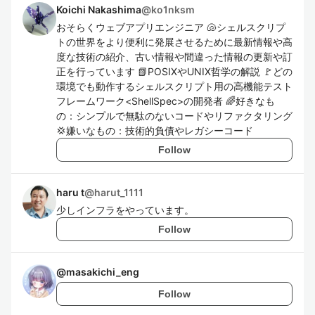
Koichi Nakashima
@
ko1nksm
おそらくウェブアプリエンジニア 🐚シェルスクリプ
トの世界をより便利に発展させるために最新情報や高
度な技術の紹介、古い情報や間違った情報の更新や訂
正を行っています 📗POSIXやUNIX哲学の解説 🚩どの
環境でも動作するシェルスクリプト用の高機能テスト
フレームワーク<ShellSpec>の開発者 🌈好きなも
の：シンプルで無駄のないコードやリファクタリング
💢嫌いなもの：技術的負債やレガシーコード
Follow
haru t
@
harut_1111
少しインフラをやっています。
Follow
@
masakichi_eng
Follow