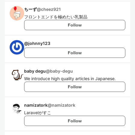
ちーず
@
cheez921
フロントエンドを極めたい乳製品
Follow
@
johnny123
Follow
baby degu
@
baby-degu
We introduce high quality articles in Japanese.
Follow
namizatork
@
namizatork
Laravelがすこ
Follow