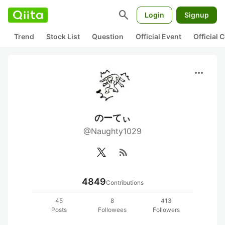
search
Login
Signup
Trend
Stock List
Question
Official Event
Official
more_horiz
のーてぃ
@Naughty1029
rss_feed
4849
Contributions
45
8
413
Posts
Followees
Followers