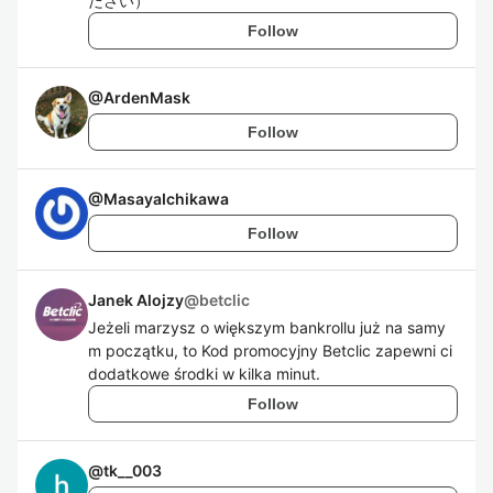
ださい）
Follow
@
ArdenMask
Follow
@
MasayaIchikawa
Follow
Janek Alojzy
@
betclic
Jeżeli marzysz o większym bankrollu już na samy
m początku, to Kod promocyjny Betclic zapewni ci
dodatkowe środki w kilka minut.
Follow
@
tk__003