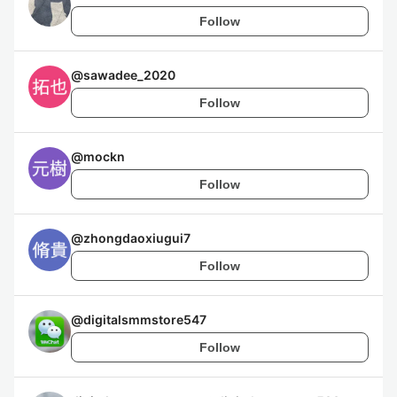
Follow
@
sawadee_2020
Follow
@
mockn
Follow
@
zhongdaoxiugui7
Follow
@
digitalsmmstore547
Follow