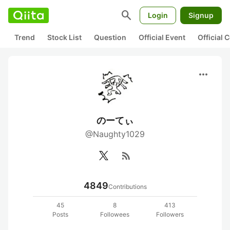
search
Login
Signup
Trend
Stock List
Question
Official Event
Official
more_horiz
のーてぃ
@Naughty1029
rss_feed
4849
Contributions
45
8
413
Posts
Followees
Followers