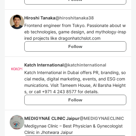
Hiroshi Tanaka
@
hiroshitanaka38
Frontend engineer from Tokyo. Passionate about w
eb technologies, game design, and mythology-insp
ired projects like dragonhatchslot.com
Follow
Katch International
@
katchinternational
Katch International in Dubai offers PR, branding, so
cial media, digital marketing, events, and ESG com
munications. Visit Tameem House, Al Barsha Height
s, or call +971 4 243 8577 for details.
Follow
MEDIGYNAE CLINIC Jaipur
@
MEDIGYNAECLINIC
Medigynae Clinic – Best Physician & Gynecologist
Clinic in Jhotwara Jaipur