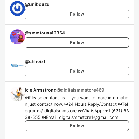
@
unibouzu
Follow
@
smmtousa12354
Follow
@
chhoist
Follow
Icie Armstrong
@
digitalsmmstore469
⏭️Please contact us. If you want to more informatio
n just contact now. ⏭️24 Hours Reply/Contact ⏭️Tel
egram: @digitalsmmstore ☎️WhatsApp: +1 (631) 63
38-555 ⏭️Email: digitalsmmstore1@gmail.com
Follow