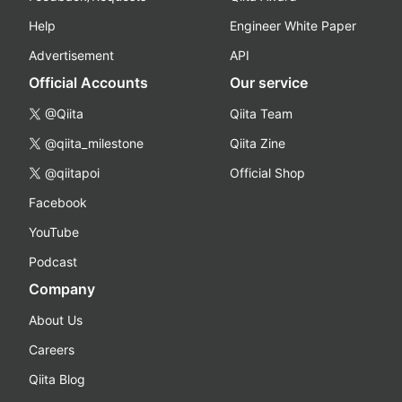
Help
Engineer White Paper
Advertisement
API
Official Accounts
Our service
@Qiita
Qiita Team
@qiita_milestone
Qiita Zine
@qiitapoi
Official Shop
Facebook
YouTube
Podcast
Company
About Us
Careers
Qiita Blog