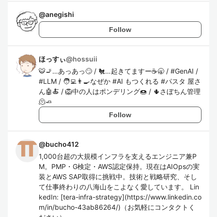
@
anegishi
Follow
ほっすぃ
@
hossuii
🐯🚬…あっあっ🙄 / 🐔…起きてますー☕️🥱 / #GenAI /
#LLM / 🧑‍💻👨‍🍳なぜか #AI もつくれる #パスタ 屋さ
ん🤖🍝 / 🦁中の人はポンデリング🍩 / 🌵さぼちん管理
🫠🧈
Follow
@
bucho412
1,000台超の大規模インフラを支えるエンジニア兼P
M。PMP・G検定・AWS認定保持。現在はAIOpsの実
装とAWS SAP取得に挑戦中。技術と戦略研究、そし
て仕事終わりの八海山をこよなく愛しています。 Lin
kedIn: [tera-infra-strategy](https://www.linkedin.co
m/in/bucho-43ab86264/)（お気軽にコンタクトく