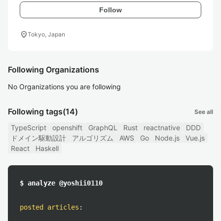
Follow
location_on
Tokyo, Japan
Following Organizations
No Organizations you are following
Following tags
(14)
See all
TypeScript
openshift
GraphQL
Rust
reactnative
DDD
ドメイン駆動設計
アルゴリズム
AWS
Go
Node.js
Vue.js
React
Haskell
$ analyze @yoshii0110
posted articles
: