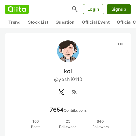
search
Login
Signup
Trend
Stock List
Question
Official Event
Official
more_horiz
koi
@yoshii0110
rss_feed
7654
Contributions
166
25
840
Posts
Followees
Followers