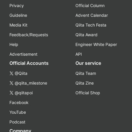
Privacy
Official Column
Guideline
Advent Calendar
Media Kit
Qiita Tech Festa
Feedback/Requests
Qiita Award
Help
Engineer White Paper
Advertisement
API
Official Accounts
Our service
@Qiita
Qiita Team
@qiita_milestone
Qiita Zine
@qiitapoi
Official Shop
Facebook
YouTube
Podcast
Company