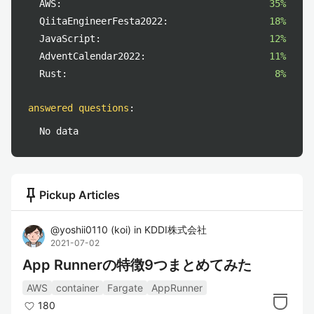
AWS:
35%
QiitaEngineerFesta2022:
18%
JavaScript:
12%
AdventCalendar2022:
11%
Rust:
8%
answered questions
:
No data
push_pin
Pickup Articles
@
yoshii0110
(
koi
)
in
KDDI株式会社
2021-07-02
App Runnerの特徴9つまとめてみた
AWS
container
Fargate
AppRunner
180