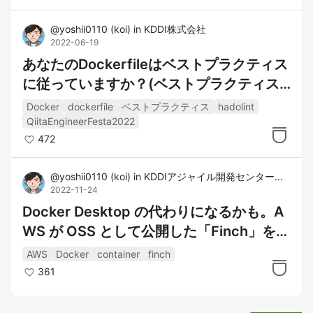
@
yoshii0110
(
koi
)
in
KDDI株式会社
2022-06-19
あなたのDockerfileはベストプラクティス
に従っていますか？(ベストプラクティス
とチェックツール)
Docker
dockerfile
ベストプラクティス
hadolint
QiitaEngineerFesta2022
472
@
yoshii0110
(
koi
)
in
KDDIアジャイル開発センター株式会社
2022-11-24
Docker Desktop の代わりになるかも。A
WS が OSS として公開した「Finch」を使
ってみた。
AWS
Docker
container
finch
361