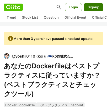
search
Login
Signup
Trend
Stock List
Question
Official Event
Official
info
More than 3 years have passed since last update.
@
yoshii0110
(
koi
)
in
KDDI株式会社
あなたのDockerfileはベストプ
ラクティスに従っていますか？
(ベストプラクティスとチェッ
クツール)
Docker
dockerfile
ベストプラクティス
hadolint