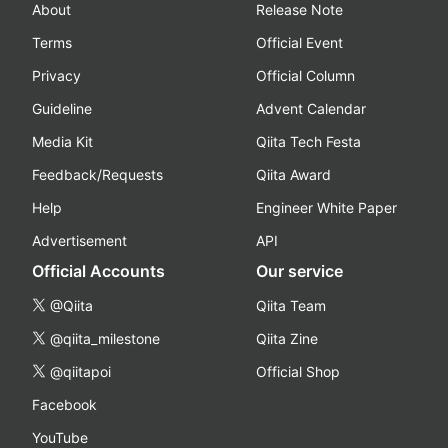
About
Release Note
Terms
Official Event
Privacy
Official Column
Guideline
Advent Calendar
Media Kit
Qiita Tech Festa
Feedback/Requests
Qiita Award
Help
Engineer White Paper
Advertisement
API
Official Accounts
Our service
@Qiita
Qiita Team
@qiita_milestone
Qiita Zine
@qiitapoi
Official Shop
Facebook
YouTube