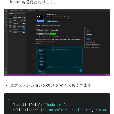
installも必要となります。
エクステンションのカスタマイズもできます。
{
"hadolintPath"
:
"hadolint"
,
"cliOptions"
:
[
"--no-color"
,
"--ignore"
,
"DL3000"
]