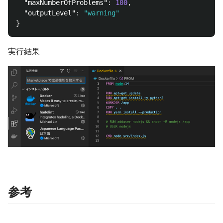
"maxNumberOfProblems"
:
100
,
"outputLevel"
:
"warning"
}
実行結果
参考