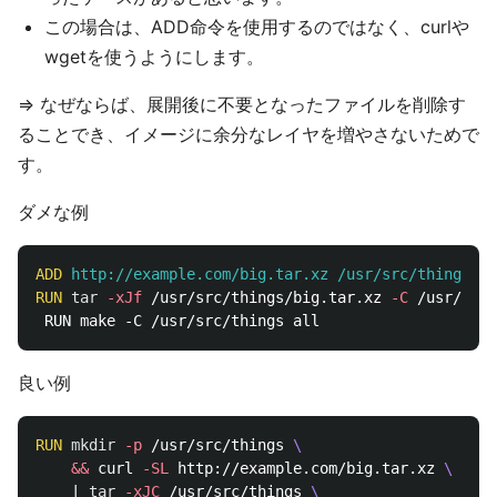
この場合は、ADD命令を使用するのではなく、curlや
wgetを使うようにします。
=> なぜならば、展開後に不要となったファイルを削除す
ることでき、イメージに余分なレイヤを増やさないためで
す。
ダメな例
ADD
 http://example.com/big.tar.xz /usr/src/things/
RUN 
tar
-xJf
 /usr/src/things/big.tar.xz 
-C
 /usr/src/
良い例
RUN 
mkdir
-p
 /usr/src/things 
&&
 curl 
-SL
 http://example.com/big.tar.xz 
    | 
tar
-xJC
 /usr/src/things 