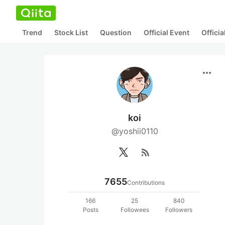
Trend
Stock List
Question
Official Event
Offici
more_horiz
koi
@yoshii0110
rss_feed
7655
Contributions
166
25
840
Posts
Followees
Followers