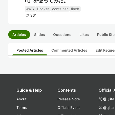
h」を使ってみた。
AWS
Docker
container
finch
361
Articles
Slides
Questions
Likes
Public Sto
Posted Articles
Commented Articles
Edit Reque
Guide & Help
Contents
Official
About
Release Note
@Qiita
Terms
Official Event
@qiita