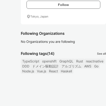
Follow
location_on
Tokyo, Japan
Following Organizations
No Organizations you are following
Following tags
(14)
See all
TypeScript
openshift
GraphQL
Rust
reactnative
DDD
ドメイン駆動設計
アルゴリズム
AWS
Go
Node.js
Vue.js
React
Haskell