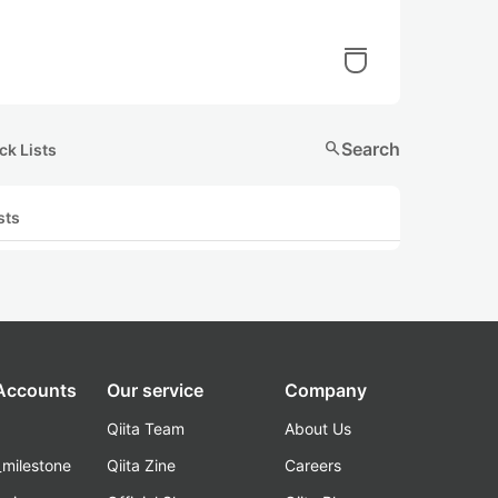
search
Search
ck Lists
sts
 Accounts
Our service
Company
Qiita Team
About Us
_milestone
Qiita Zine
Careers