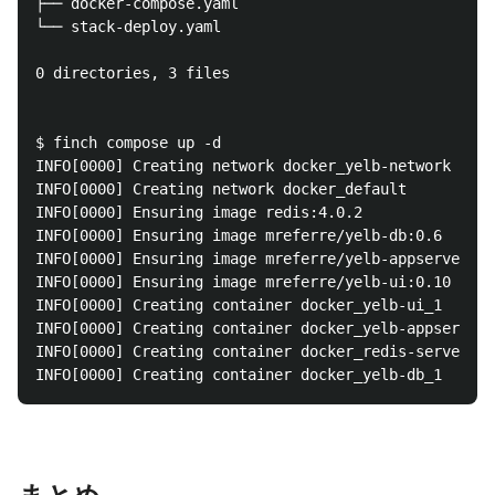
├── docker-compose.yaml

└── stack-deploy.yaml

0 directories, 3 files

$ finch compose up -d

INFO[0000] Creating network docker_yelb-network

INFO[0000] Creating network docker_default

INFO[0000] Ensuring image redis:4.0.2

INFO[0000] Ensuring image mreferre/yelb-db:0.6

INFO[0000] Ensuring image mreferre/yelb-appserver:0.
INFO[0000] Ensuring image mreferre/yelb-ui:0.10

INFO[0000] Creating container docker_yelb-ui_1

INFO[0000] Creating container docker_yelb-appserver_
INFO[0000] Creating container docker_redis-server_1
