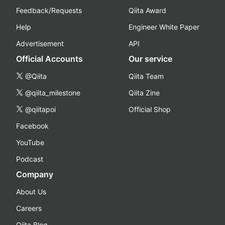
Feedback/Requests
Qiita Award
Help
Engineer White Paper
Advertisement
API
Official Accounts
Our service
@Qiita
Qiita Team
@qiita_milestone
Qiita Zine
@qiitapoi
Official Shop
Facebook
YouTube
Podcast
Company
About Us
Careers
Qiita Blog