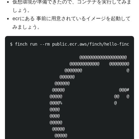
仮想環境が準備できたので、コンテナを実行してみま
しょう。
ecrにある 事前に用意されているイメージを起動して
みましょう。
$ finch run --rm public.ecr.aws/finch/hello-finch

                            @@@@@@@@@@@@@@@@@@@

                        @@@@@@@@@@@@    @@@@@@@@@@@

                      @@@@@@@                  @@@@@
                    @@@@@@                        @@
                  @@@@@@                            
                 @@@@@                      @@@#    
                @@@@@                     @@   @@@  
                @@@@%                     @     @@  
                @@@@                                
                @@@@                                
                @@@@@                               
                 @@@@@                              
                  @@@@@                            @