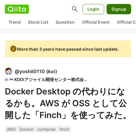
search
Login
Signup
Trend
Stock List
Question
Official Event
Official
info
More than 3 years have passed since last update.
@
yoshii0110
(
koi
)
in
KDDIアジャイル開発センター株式会社
Docker Desktop の代わりにな
るかも。AWS が OSS として公
開した「Finch」を使ってみた。
AWS
Docker
container
finch