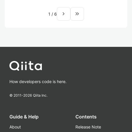
navigate_next
keyboard_double_arrow_right
1
/
6
How developers code is here.
© 2011-
2026
Qiita Inc.
Guide & Help
Contents
About
Release Note