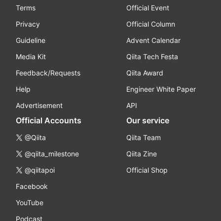
Terms
Official Event
Privacy
Official Column
Guideline
Advent Calendar
Media Kit
Qiita Tech Festa
Feedback/Requests
Qiita Award
Help
Engineer White Paper
Advertisement
API
Official Accounts
Our service
@Qiita
Qiita Team
@qiita_milestone
Qiita Zine
@qiitapoi
Official Shop
Facebook
YouTube
Podcast