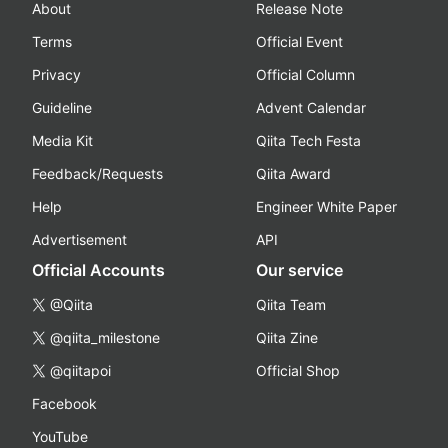
About
Release Note
Terms
Official Event
Privacy
Official Column
Guideline
Advent Calendar
Media Kit
Qiita Tech Festa
Feedback/Requests
Qiita Award
Help
Engineer White Paper
Advertisement
API
Official Accounts
Our service
@Qiita
Qiita Team
@qiita_milestone
Qiita Zine
@qiitapoi
Official Shop
Facebook
YouTube