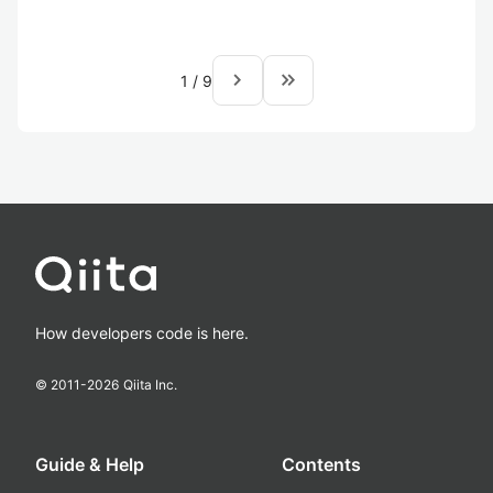
navigate_next
keyboard_double_arrow_right
1
/
9
How developers code is here.
© 2011-
2026
Qiita Inc.
Guide & Help
Contents