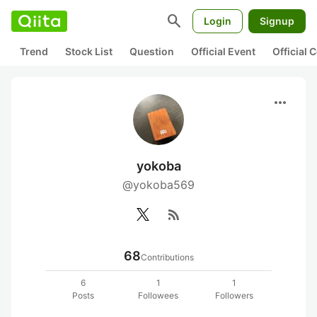
search
Login
Signup
Trend
Stock List
Question
Official Event
Official
more_horiz
yokoba
@yokoba569
rss_feed
68
Contributions
6
1
1
Posts
Followees
Followers