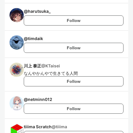
@
harutsuka_
Follow
@
timdaik
Follow
川上 泰正
@
KTaisei
なんやかんやで生きてる人間
Follow
@
netminn012
Follow
tiiima Scratch
@
tiiima