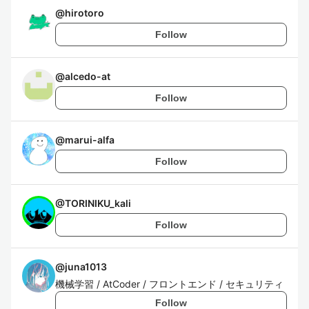
@
hirotoro
Follow
@
alcedo-at
Follow
@
marui-alfa
Follow
@
TORINIKU_kali
Follow
@
juna1013
機械学習 / AtCoder / フロントエンド / セキュリティ
Follow