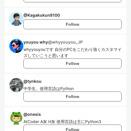
@
Kagakukun8100
Follow
youyou why
@
whyyouyou_JP
whyyouyouです 自分のPCをこだわり強くカスタマイ
ズしていこうと思います
Follow
@
tynkou
中学生。使用言語はPython
Follow
@
onesis
AtCoder A灰 H灰 使用言語は主にPython3
Follow