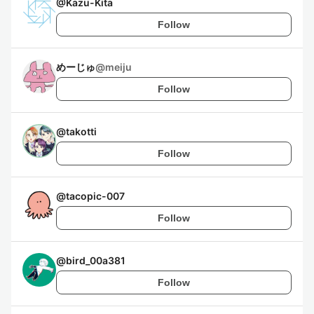
@
Kazu-Kita
Follow
めーじゅ
@
meiju
Follow
@
takotti
Follow
@
tacopic-007
Follow
@
bird_00a381
Follow