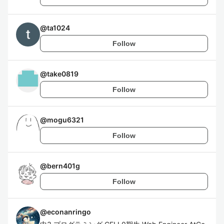
@
ta1024
Follow
@
take0819
Follow
@
mogu6321
Follow
@
bern401g
Follow
@
econanringo