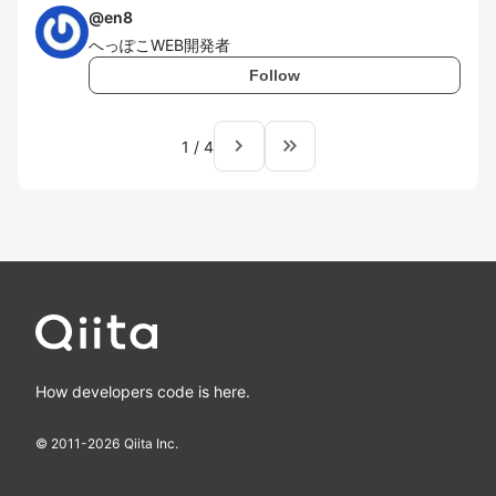
@
en8
へっぽこWEB開発者
Follow
navigate_next
keyboard_double_arrow_right
1
/
4
How developers code is here.
© 2011-
2026
Qiita Inc.