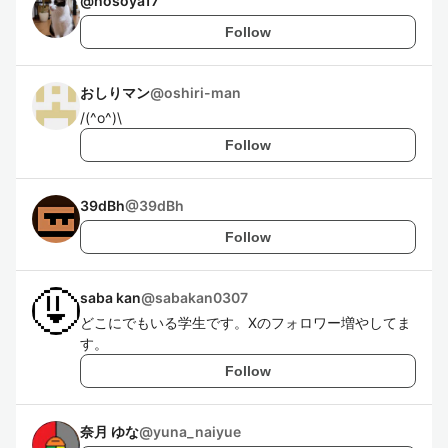
@
hosoya17
Follow
おしりマン
@
oshiri-man
/(^o^)\
Follow
39dBh
@
39dBh
Follow
saba kan
@
sabakan0307
どこにでもいる学生です。Xのフォロワー増やしてま
す。
Follow
奈月 ゆな
@
yuna_naiyue