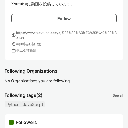
Youtubeに動画を投稿しています。
Follow
https://www.youtube.com/c/%E3%83%A9%E3%83%A0%E3%8
public
3%80
location_on
(神戸|長野|新宿)
work
ラムダ技術部
Following Organizations
No Organizations you are following
Following tags
(2)
See all
Python
JavaScript
Followers