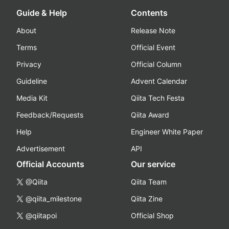
Guide & Help
Contents
About
Release Note
Terms
Official Event
Privacy
Official Column
Guideline
Advent Calendar
Media Kit
Qiita Tech Festa
Feedback/Requests
Qiita Award
Help
Engineer White Paper
Advertisement
API
Official Accounts
Our service
@Qiita
Qiita Team
@qiita_milestone
Qiita Zine
@qiitapoi
Official Shop