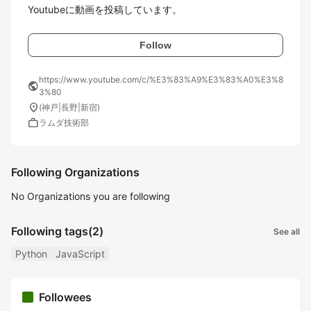
Youtubeに動画を投稿しています。
Follow
https://www.youtube.com/c/%E3%83%A9%E3%83%A0%E3%8
public
3%80
location_on
(神戸|長野|新宿)
work
ラムダ技術部
Following Organizations
No Organizations you are following
Following tags
(2)
See all
Python
JavaScript
Followees