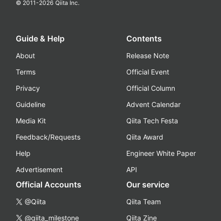
© 2011-
2026
Qiita Inc.
Guide & Help
Contents
About
Release Note
Terms
Official Event
Privacy
Official Column
Guideline
Advent Calendar
Media Kit
Qiita Tech Festa
Feedback/Requests
Qiita Award
Help
Engineer White Paper
Advertisement
API
Official Accounts
Our service
@Qiita
Qiita Team
@qiita_milestone
Qiita Zine