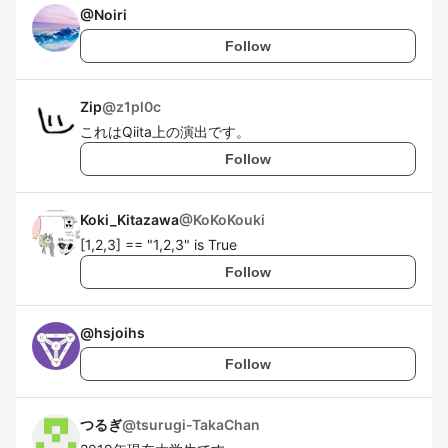
@
Noiri
Follow
Zip
@
z1pl0c
これはQiita上の演出です。
Follow
Koki_Kitazawa
@
KoKoKouki
[1,2,3] == "1,2,3" is True
Follow
@
hsjoihs
Follow
つるぎ
@
tsurugi-TakaChan