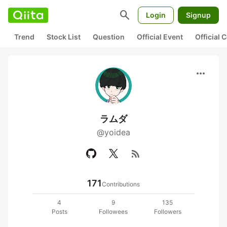
search
Login
Signup
Trend
Stock List
Question
Official Event
Official
more_horiz
ラムダ
@yoidea
rss_feed
171
Contributions
4
9
135
Posts
Followees
Followers