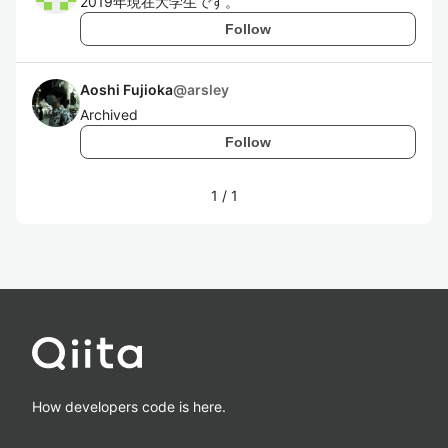
2019年現在大学生です。
Follow
Aoshi Fujioka
@
arsley
Archived
Follow
1
/
1
How developers code is here.