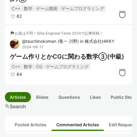
C++
数学
ゲーム開発
ゲームプログラミング
82
flag
お題は不問！Qiita Engineer Festa 2024で記事投稿！
@
tsuchinokoman
(
竜一 川野
)
in
株式会社HIKKY
2024-06-17
ゲーム作りとかCGに関わる数学③(中級)
C++
数学
CG
ゲームプログラミング
84
Articles
Slides
Questions
Likes
Public Stock
search
Search
Posted Articles
Commented Articles
Edit Request