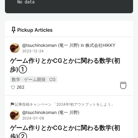
No data
push_pin
Pickup Articles
@
tsuchinokoman
(
竜一 川野
)
in
株式会社HIKKY
2023-12-24
ゲーム作りとかCGとかに関わる数学(初
歩)①
数学
ゲーム開発
CG
262
flag
記事投稿キャンペーン 「2024年!初アウトプットをしよう」
@
tsuchinokoman
(
竜一 川野
)
2024-01-06
ゲーム作りとかCGとかに関わる数学(初
歩)②