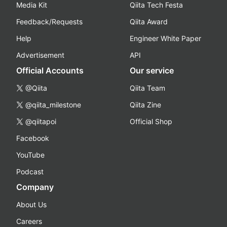
Media Kit
Qiita Tech Festa
Feedback/Requests
Qiita Award
Help
Engineer White Paper
Advertisement
API
Official Accounts
Our service
@Qiita
Qiita Team
@qiita_milestone
Qiita Zine
@qiitapoi
Official Shop
Facebook
YouTube
Podcast
Company
About Us
Careers