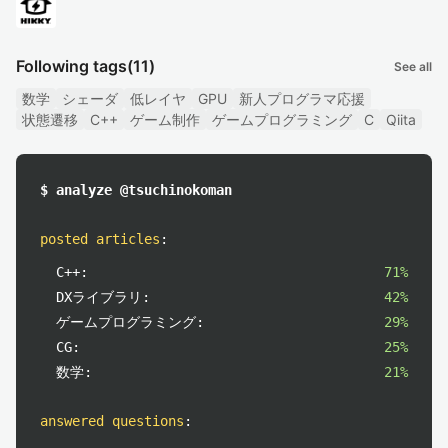
Following tags
(11)
See all
数学
シェーダ
低レイヤ
GPU
新人プログラマ応援
状態遷移
C++
ゲーム制作
ゲームプログラミング
C
Qiita
$ analyze @tsuchinokoman
posted articles
:
C++:
71%
DXライブラリ:
42%
ゲームプログラミング:
29%
CG:
25%
数学:
21%
answered questions
: