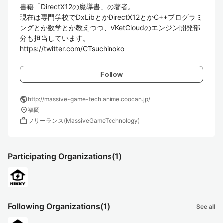
書籍「DirectX12の魔導書」の著者。

現在は専門学校でDxLibとかDirectX12とかC++プログラミ
ングとか数学とか教えつつ、VKetCloudのエンジン開発部
分も担当しています。

https://twitter.com/CTsuchinoko
Follow
public
http://massive-game-tech.anime.coocan.jp/
location_on
福岡
work
フリーランス(MassiveGameTechnology)
Participating Organizations
(1)
Following Organizations
(1)
See all