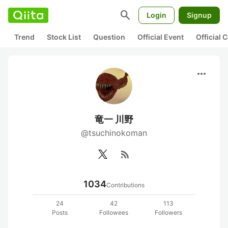
search
Login
Signup
Trend
Stock List
Question
Official Event
Official
more_horiz
竜一 川野
@tsuchinokoman
rss_feed
1034
Contributions
24
42
113
Posts
Followees
Followers