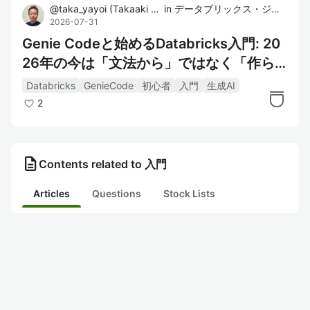
@
taka_yayoi
(
Takaaki Yayoi
in
)
データブリックス・ジャパン株式会社
2026-07-31
Genie Codeと始めるDatabricks入門: 20
26年の今は「文法から」ではなく「作ら
せて読む」が最短だと思う
Databricks
GenieCode
初心者
入門
生成AI
2
description
Contents related to 入門
Articles
Questions
Stock Lists