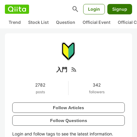
search
Login
Signup
Trend
Stock List
Question
Official Event
Official
rss_feed
入門
2782
342
posts
followers
Follow Articles
Follow Questions
Login and follow tags to see the latest information.