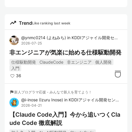
trending_up
Trend
Like ranking last week
@
ynmc0214
(
よねみち
)
in
KDDIアジャイル開発センター株式会社
2026-07-25
非エンジニアが気楽に始める仕様駆動開発
仕様駆動開発
ClaudeCode
非エンジニア
個人開発
入門
36
flag
新人プログラマ応援 - みんなで新人を育てよう！
@
i-inose
(
Izuru Inose
)
in
KDDIアジャイル開発センター株式会社
2026-04-21
【Claude Code入門】今から追いつくCla
ude Code 徹底解説