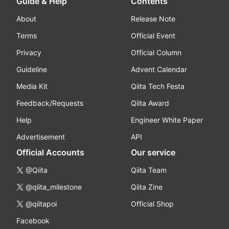
Guide & Help
Contents
About
Release Note
Terms
Official Event
Privacy
Official Column
Guideline
Advent Calendar
Media Kit
Qiita Tech Festa
Feedback/Requests
Qiita Award
Help
Engineer White Paper
Advertisement
API
Official Accounts
Our service
@Qiita
Qiita Team
@qiita_milestone
Qiita Zine
@qiitapoi
Official Shop
Facebook