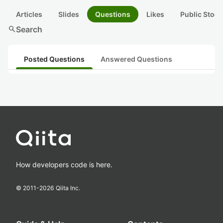
Articles
Slides
Questions
Likes
Public Stock
search
Search
Posted Questions
Answered Questions
How developers code is here.
© 2011-
2026
Qiita Inc.