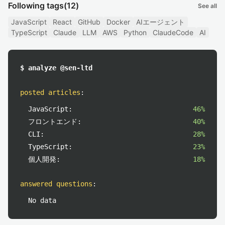
Following tags
(12)
See all
JavaScript
React
GitHub
Docker
AIエージェント
TypeScript
Claude
LLM
AWS
Python
ClaudeCode
AI
$ analyze @sen-ltd
posted articles
:
JavaScript:
46%
フロントエンド:
40%
CLI:
28%
TypeScript:
23%
個人開発:
18%
answered questions
:
No data