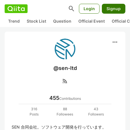
search
Login
Signup
Trend
Stock List
Question
Official Event
Official
more_horiz
@sen-ltd
rss_feed
455
Contributions
316
88
43
Posts
Followees
Followers
SEN 合同会社。ソフトウェア開発を行っています。
