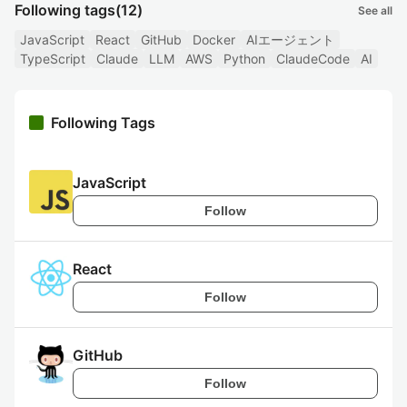
Following tags
(12)
See all
JavaScript
React
GitHub
Docker
AIエージェント
TypeScript
Claude
LLM
AWS
Python
ClaudeCode
AI
Following Tags
JavaScript
Follow
React
Follow
GitHub
Follow