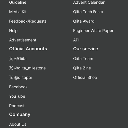
Guideline
Advent Calendar
Media Kit
Qiita Tech Festa
Feedback/Requests
Qiita Award
Help
Engineer White Paper
Advertisement
API
Official Accounts
Our service
@Qiita
Qiita Team
@qiita_milestone
Qiita Zine
@qiitapoi
Official Shop
Facebook
YouTube
Podcast
Company
About Us