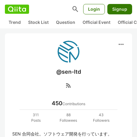
search
Login
Signup
Trend
Stock List
Question
Official Event
Official
more_horiz
@sen-ltd
rss_feed
450
Contributions
311
88
43
Posts
Followees
Followers
SEN 合同会社。ソフトウェア開発を行っています。
