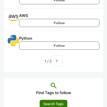
Follow
AWS
Follow
Python
Follow
navigate_next
1
/
2
search
Find Tags to follow
Search Tags