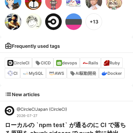
+13
business_center
Frequently used tags
CircleCI
CICD
devops
Rails
Ruby
CI
MySQL
AWS
AI駆動開発
Docker
list
New articles
@
CircleCIJapan
(
CircleCI
)
2026-07-27
ローカルの `npm test` が通るのに CI で落ち