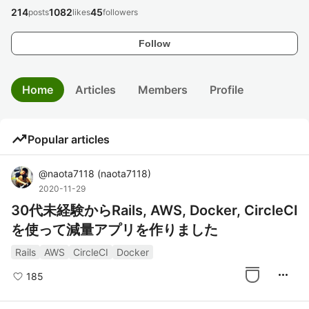
214
1082
45
posts
likes
followers
Follow
Home
Articles
Members
Profile
trending_up
Popular articles
@
naota7118
(
naota7118
)
2020-11-29
30代未経験からRails, AWS, Docker, CircleCI
を使って減量アプリを作りました
Rails
AWS
CircleCI
Docker
more_horiz
185