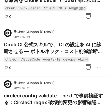
る原因を chunk sidecar で push 前に検出す
る
chunk
chunkSidecar
CircleCI
CICD
AI駆動開発
more_horiz
0
@
CircleCIJapan
(
CircleCI
)
2026-07-24
CircleCI 公式スキルで、 CI の設定を AI に診
断させる — ボトルネック・コスト削減診断か
ら修正 PR まで
CircleCI
ClaudeCode
AgentSkills
devops
AI活用
more_horiz
0
@
CircleCIJapan
(
CircleCI
)
2026-07-23
circleci config validate --next で事前検証す
る：CircleCI regex 破壊的変更の影響確認と