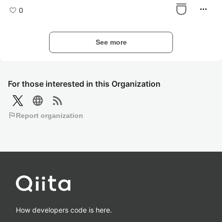
more_horiz
0
See more
For those interested in this Organization
language
rss_feed
flag
Report organization
How developers code is here.