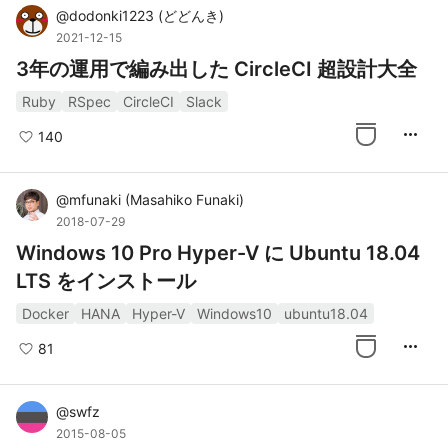
@
dodonki1223
(
どどんき
)
2021-12-15
3年の運用で編み出した CircleCI 超設計大全
Ruby
RSpec
CircleCI
Slack
more_horiz
140
@
mfunaki
(
Masahiko Funaki
)
2018-07-29
Windows 10 Pro Hyper-V に Ubuntu 18.04
LTS をインストール
Docker
HANA
Hyper-V
Windows10
ubuntu18.04
more_horiz
81
@
swfz
2015-08-05