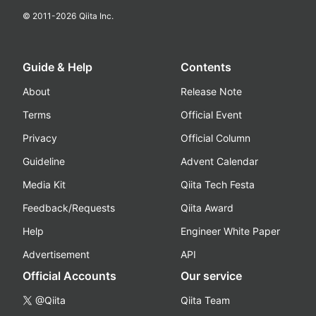
© 2011-
2026
Qiita Inc.
Guide & Help
Contents
About
Release Note
Terms
Official Event
Privacy
Official Column
Guideline
Advent Calendar
Media Kit
Qiita Tech Festa
Feedback/Requests
Qiita Award
Help
Engineer White Paper
Advertisement
API
Official Accounts
Our service
@Qiita
Qiita Team