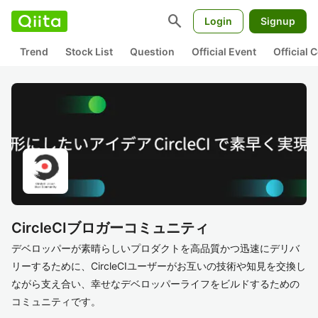
search
Login
Signup
Trend
Stock List
Question
Official Event
Official
CircleCIブロガーコミュニティ
デベロッパーが素晴らしいプロダクトを高品質かつ迅速にデリバ
リーするために、CircleCIユーザーがお互いの技術や知見を交換し
ながら支え合い、幸せなデベロッパーライフをビルドするための
コミュニティです。