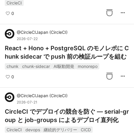
修正
CircleCI
more_horiz
0
@
CircleCIJapan
(
CircleCI
)
2026-07-22
React + Hono + PostgreSQL のモノレポに C
hunk sidecar で push 前の検証ループを組む
chunk
chunk-sidecar
AI駆動開発
monorepo
more_horiz
0
@
CircleCIJapan
(
CircleCI
)
2026-07-21
CircleCI でデプロイの競合を防ぐ — serial-gr
oup と job-groups によるデプロイ直列化
CircleCI
devops
継続的デリバリー
CICD