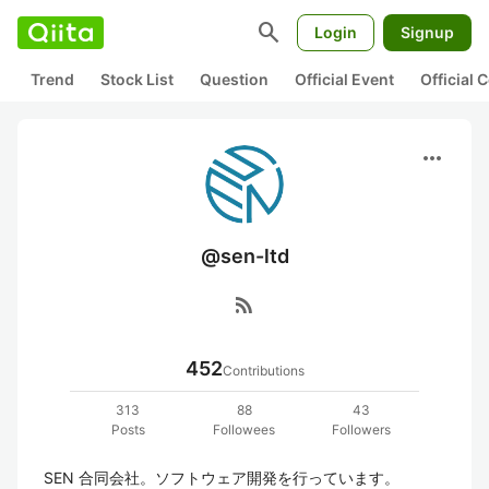
search
Login
Signup
Trend
Stock List
Question
Official Event
Official
more_horiz
@sen-ltd
rss_feed
452
Contributions
313
88
43
Posts
Followees
Followers
SEN 合同会社。ソフトウェア開発を行っています。
