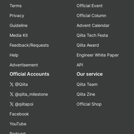
Terms
Official Event
Privacy
Official Column
Guideline
Advent Calendar
Media Kit
Qiita Tech Festa
Feedback/Requests
Qiita Award
Help
Engineer White Paper
Advertisement
API
Official Accounts
Our service
@Qiita
Qiita Team
@qiita_milestone
Qiita Zine
@qiitapoi
Official Shop
Facebook
YouTube
Podcast