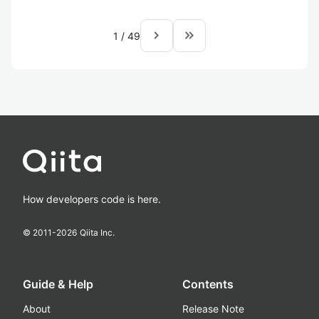
navigate_next
keyboard_double_arrow_right
1
/
49
How developers code is here.
© 2011-
2026
Qiita Inc.
Guide & Help
Contents
About
Release Note