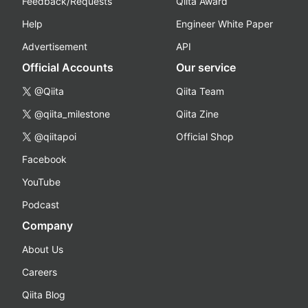
Feedback/Requests
Qiita Award
Help
Engineer White Paper
Advertisement
API
Official Accounts
Our service
@Qiita
Qiita Team
@qiita_milestone
Qiita Zine
@qiitapoi
Official Shop
Facebook
YouTube
Podcast
Company
About Us
Careers
Qiita Blog