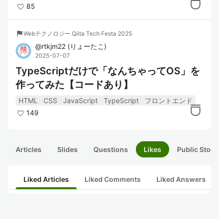
85
flag
Webテクノロジー Qiita Tech Festa 2025
@
rtkjm22
(
りょーたこ
)
2025-07-07
TypeScriptだけで「なんちゃってOS」を
作ってみた【コードあり】
HTML
CSS
JavaScript
TypeScript
フロントエンド
149
Articles
Slides
Questions
Likes
Public Stock
Liked Articles
Liked Comments
Liked Answers