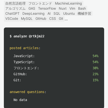
自然言語処理
フロントエンド
MachineLearning
アルゴリズム
GAS
TensorFlow
Nuxt
Vim
Bash
ChatGPT
DeepLearning
AI
SQL
Ubuntu
機械学習
VSCode
MySQL
GitHub
CSS
Git
$ analyze @rtkjm22
posted articles
:
JavaScript:
54%
TypeScript:
54%
フロントエンド:
38%
GitHub:
23%
Git:
15%
answered questions
:
No data