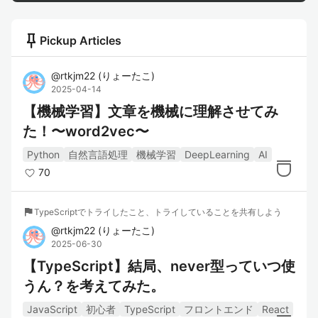
push_pin
Pickup Articles
@
rtkjm22
(
りょーたこ
)
2025-04-14
【機械学習】文章を機械に理解させてみ
た！〜word2vec〜
Python
自然言語処理
機械学習
DeepLearning
AI
70
flag
TypeScriptでトライしたこと、トライしていることを共有しよう
@
rtkjm22
(
りょーたこ
)
2025-06-30
【TypeScript】結局、never型っていつ使
うん？を考えてみた。
JavaScript
初心者
TypeScript
フロントエンド
React