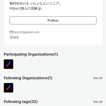
都内在住のまっちょなエンジニア。

https://個人の見解.jp。
Follow
mail
rtkjm22@gmail.com
location_on
極東
Participating Organizations
(1)
Following Organizations
(1)
See all
Following tags
(32)
See all