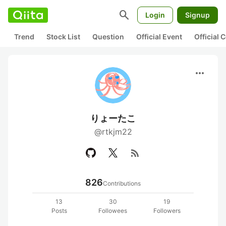
search
Login
Signup
Trend
Stock List
Question
Official Event
Official
more_horiz
りょーたこ
@rtkjm22
rss_feed
826
Contributions
13
30
19
Posts
Followees
Followers