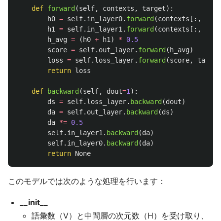
def
forward
(
self
,
contexts
,
target
):
h0
=
self
.
in_layer0
.
forward
(
contexts
[:,
0
])
h1
=
self
.
in_layer1
.
forward
(
contexts
[:,
1
])
h_avg
=
(
h0
+
h1
)
*
0.5
score
=
self
.
out_layer
.
forward
(
h_avg
)
loss
=
self
.
loss_layer
.
forward
(
score
,
target
return
loss
def
backward
(
self
,
dout
=
1
):
ds
=
self
.
loss_layer
.
backward
(
dout
)
da
=
self
.
out_layer
.
backward
(
ds
)
da
*=
0.5
self
.
in_layer1
.
backward
(
da
)
self
.
in_layer0
.
backward
(
da
)
return
None
このモデルでは次のような処理を行います：
__init__
語彙数（V）と中間層の次元数（H）を受け取り、