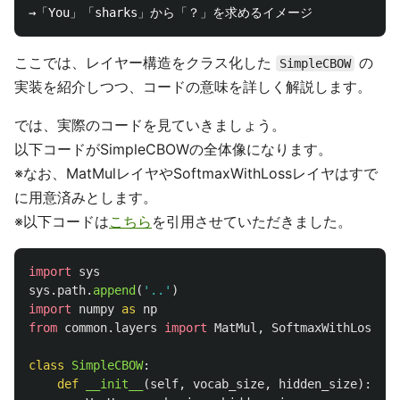
ここでは、レイヤー構造をクラス化した
の
SimpleCBOW
実装を紹介しつつ、コードの意味を詳しく解説します。
では、実際のコードを見ていきましょう。
以下コードがSimpleCBOWの全体像になります。
※なお、MatMulレイヤやSoftmaxWithLossレイヤはすで
に用意済みとします。
※以下コードは
こちら
を引用させていただきました。
import
sys
sys
.
path
.
append
(
'
..
'
)
import
numpy
as
np
from
common.layers
import
MatMul
,
SoftmaxWithLoss
class
SimpleCBOW
:
def
__init__
(
self
,
vocab_size
,
hidden_size
):