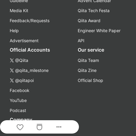
Guideline
Advent Calendar
Media Kit
Qiita Tech Festa
Feedback/Requests
Qiita Award
Help
Engineer White Paper
Advertisement
API
Official Accounts
Our service
@Qiita
Qiita Team
@qiita_milestone
Qiita Zine
@qiitapoi
Official Shop
Facebook
YouTube
Podcast
Company
more_horiz
About Us