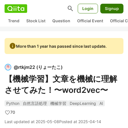
search
Login
Signup
Trend
Stock List
Question
Official Event
Official
info
More than 1 year has passed since last update.
@
rtkjm22
(
りょーたこ
)
【機械学習】文章を機械に理解
させてみた！〜word2vec〜
Python
自然言語処理
機械学習
DeepLearning
AI
70
Last updated at
2025-05-08
Posted at
2025-04-14