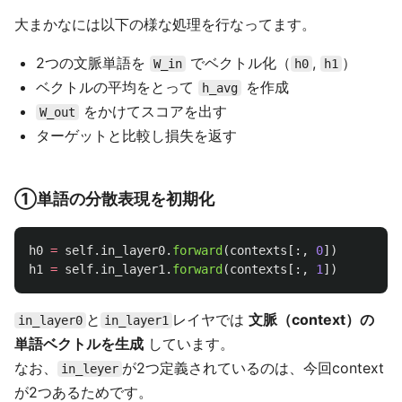
大まかなには以下の様な処理を行なってます。
2つの文脈単語を
でベクトル化（
,
）
W_in
h0
h1
ベクトルの平均をとって
を作成
h_avg
をかけてスコアを出す
W_out
ターゲットと比較し損失を返す
①単語の分散表現を初期化
h0
=
self
.
in_layer0
.
forward
(
contexts
[:,
0
])
h1
=
self
.
in_layer1
.
forward
(
contexts
[:,
1
])
と
レイヤでは
文脈（context）の
in_layer0
in_layer1
単語ベクトルを生成
しています。
なお、
が2つ定義されているのは、今回context
in_leyer
が2つあるためです。