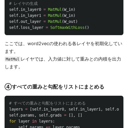
self
.
in_layer0
=
MatMul
(
W_in
)
self
.
in_layer1
=
MatMul
(
W_in
)
self
.
out_layer
=
MatMul
(
W_out
)
self
.
loss_layer
=
SoftmaxWithLoss
()
ここでは、word2vecの使われる各レイヤを初期化してい
ます。
レイヤでは、入力値に対して重みとの内積を出力
MatMul
します。
④すべての重みと勾配をリストにまとめる
layers
=
[
self
.
in_layer0
,
self
.
in_layer1
,
self
.
out_l
self
.
params
,
self
.
grads
=
[],
[]
for
layer
in
layers
:
self
.
params
+=
layer
.
params