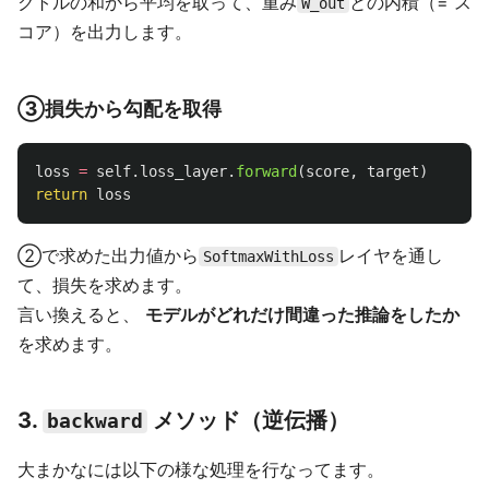
クトルの和から平均を取って、重み
との内積（= ス
W_out
コア）を出力します。
③損失から勾配を取得
loss
=
self
.
loss_layer
.
forward
(
score
,
target
)
return
loss
②で求めた出力値から
レイヤを通し
SoftmaxWithLoss
て、損失を求めます。
言い換えると、
モデルがどれだけ間違った推論をしたか
を求めます。
3.
メソッド（逆伝播）
backward
大まかなには以下の様な処理を行なってます。