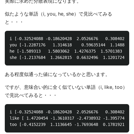
実際に求めた分散表現になります。
似たような単語（i, you, he, she）で見比べてみる
と・・・
i [-0.32524088 -0.18620428  2.0526676   0.3084023  -
you [-1.2287176   1.314618    0.59635144  1.1488862 
he [-1.589313   1.5803062  1.4276375  1.5701383 -2.0
ある程度似通った値になっているかと思います。
ですが、意味合い的に全く似ていない単語（i, like, too）
で見比べてみると・・・
i [-0.32524088 -0.18620428  2.0526676   0.3084023  -
like [ 1.4720454 -1.3610317 -2.4738932 -1.3957747  1