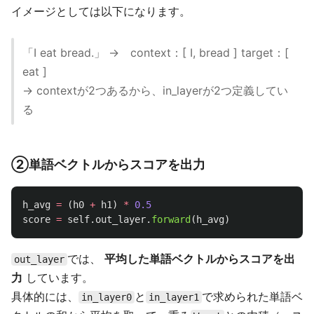
イメージとしては以下になります。
「I eat bread.」 → context：[ I, bread ] target：[
eat ]
→ contextが2つあるから、in_layerが2つ定義してい
る
②単語ベクトルからスコアを出力
h_avg
=
(
h0
+
h1
)
*
0.5
score
=
self
.
out_layer
.
forward
(
h_avg
)
では、
平均した単語ベクトルからスコアを出
out_layer
力
しています。
具体的には、
と
で求められた単語ベ
in_layer0
in_layer1