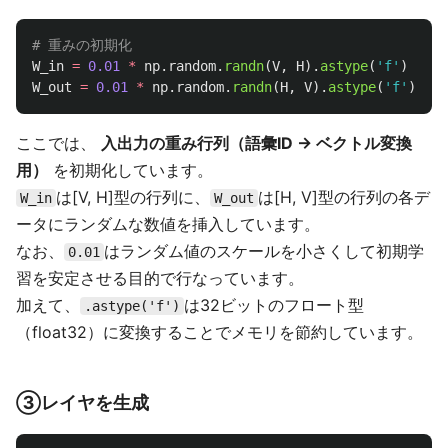
W_in
=
0.01
*
np
.
random
.
randn
(
V
,
H
).
astype
(
'
f
'
)
W_out
=
0.01
*
np
.
random
.
randn
(
H
,
V
).
astype
(
'
f
'
)
ここでは、
入出力の重み行列（語彙ID → ベクトル変換
用）
を初期化しています。
は[V, H]型の行列に、
は[H, V]型の行列の各デ
W_in
W_out
ータにランダムな数値を挿入しています。
なお、
はランダム値のスケールを小さくして初期学
0.01
習を安定させる目的で行なっています。
加えて、
は32ビットのフロート型
.astype('f')
（float32）に変換することでメモリを節約しています。
③レイヤを生成