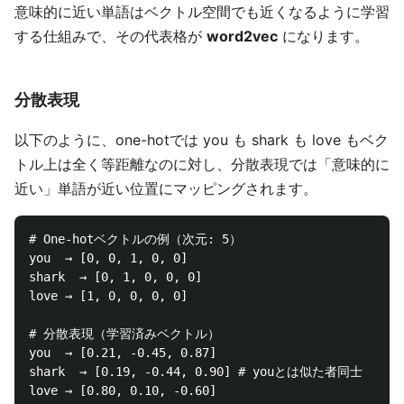
意味的に近い単語はベクトル空間でも近くなるように学習
する仕組みで、その代表格が
word2vec
になります。
分散表現
以下のように、one-hotでは you も shark も love もベク
トル上は全く等距離なのに対し、分散表現では「意味的に
近い」単語が近い位置にマッピングされます。
# One-hotベクトルの例（次元: 5）

you  → [0, 0, 1, 0, 0]

shark  → [0, 1, 0, 0, 0]

love → [1, 0, 0, 0, 0]

# 分散表現（学習済みベクトル）

you  → [0.21, -0.45, 0.87]

shark  → [0.19, -0.44, 0.90] # youとは似た者同士
