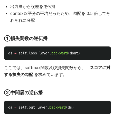
出力層から誤差を逆伝播
context2語分の平均だったため、勾配を 0.5 倍してそ
れぞれに分配
①損失関数の逆伝播
ds
=
self
.
loss_layer
.
backward
(
dout
)
ここでは、softmax関数及び損失関数から、
スコアに対
する損失の勾配
を求めています。
②中間層の逆伝播
da
=
self
.
out_layer
.
backward
(
ds
)