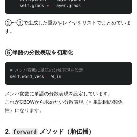
self
.
grads
+=
layer
.
grads
②〜③で生成した重みやレイヤをリストでまとめていま
す。
⑤単語の分散表現を初期化
self
.
word_vecs
=
W_in
メンバ変数に単語の分散表現を設定しています。
これがCBOWから求めたい分散表現（= 単語間の関係
性）になります。
2.
メソッド（順伝播）
forward