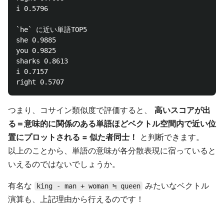
i 0.5796

`he` に近い単語TOP5

she 0.9885

you 0.9825

sharks 0.8613

i 0.7157

つまり、コサイン類似度で評価すると、
高いスコアが出
る＝意味的に関係のある単語ほどベクトル空間内で近い位
置にプロットされる = 似た者同士！
と判断できます。
以上のことから、単語の意味が各分散表現に宿っていると
いえるのではないでしょうか。
有名な
みたいなベクトル
king - man + woman ≒ queen
演算も、上記理由から行えるのです！