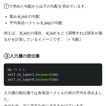
①で求めた勾配から以下の勾配を求めています。
重み
の勾配
W_out
平均単語ベクトル
の勾配
h_avg
例えば、
の場合、
をどう調整すれば損失が減
W_out
W_out
るかを計算しているイメージです。（= 勾配）
③入力層の逆伝播
da
*=
0.5
self
.
in_layer1
.
backward
(
da
)
self
.
in_layer0
.
backward
(
da
)
入力層の順伝播では各単語ベクトルの和の平均を求めまし
た。
そのため、元に戻すために
をかけています。
0.5