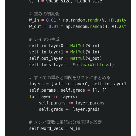
V
,
H
=
vocab_size
,
hidden_size
W_in
=
0.01
*
np
.
random
.
randn
(
V
,
H
).
astype
(
'
W_out
=
0.01
*
np
.
random
.
randn
(
H
,
V
).
astype
(
self
.
in_layer0
=
MatMul
(
W_in
)
self
.
in_layer1
=
MatMul
(
W_in
)
self
.
out_layer
=
MatMul
(
W_out
)
self
.
loss_layer
=
SoftmaxWithLoss
()
layers
=
[
self
.
in_layer0
,
self
.
in_layer1
,
se
self
.
params
,
self
.
grads
=
[],
[]
for
layer
in
layers
:
self
.
params
+=
layer
.
params
self
.
grads
+=
layer
.
grads
self
.
word_vecs
=
W_in