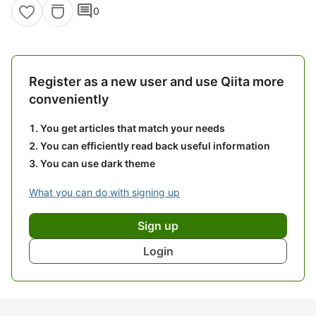
comment
0
Register as a new user and use Qiita more
conveniently
You get articles that match your needs
You can efficiently read back useful information
You can use dark theme
What you can do with signing up
Sign up
Login