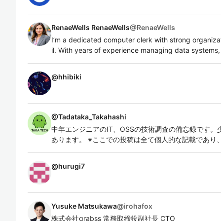
RenaeWells RenaeWells
@
RenaeWells
I’m a dedicated computer clerk with strong organizat
il. With years of experience managing data systems,
@
hhibiki
@
Tadataka_Takahashi
中年エンジニアのIT、OSSの技術調査の備忘録です
あります。 ※ここでの投稿は全て個人的な記載であり
@
hurugi7
Yusuke Matsukawa
@
irohafox
株式会社grabss 常務取締役副社⻑ CTO