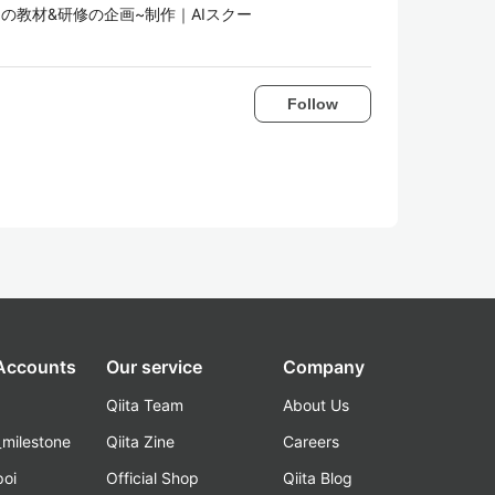
AIの教材&研修の企画~制作｜AIスクー
Follow
 Accounts
Our service
Company
Qiita Team
About Us
_milestone
Qiita Zine
Careers
poi
Official Shop
Qiita Blog