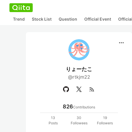
Trend
Stock List
Question
Official Event
Offici
more_horiz
りょーたこ
@rtkjm22
rss_feed
826
Contributions
13
30
19
Posts
Followees
Followers