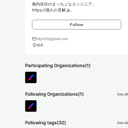
都内在住のまっちょなエンジニア。

https://個人の見解.jp。
Follow
mail
rtkjm22@gmail.com
location_on
極東
Participating Organizations
(1)
Following Organizations
(1)
See all
Following tags
(32)
See all