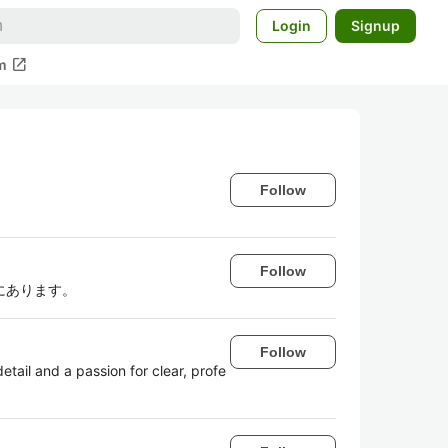
Login
Signup
open_in_new
m
Follow
Follow
にあります。
Follow
tail and a passion for clear, profe