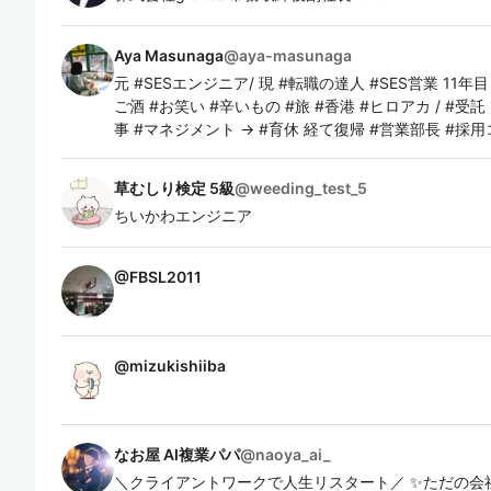
Aya Masunaga
@
aya-masunaga
元 #SESエンジニア/ 現 #転職の達人 #SES営業 11年目 #
ご酒 #お笑い #辛いもの #旅 #香港 #ヒロアカ / #受託 
事 #マネジメント → #育休 経て復帰 #営業部長 #採用
草むしり検定 5級
@
weeding_test_5
ちいかわエンジニア
@
FBSL2011
@
mizukishiiba
なお屋 AI複業パパ
@
naoya_ai_
＼クライアントワークで人生リスタート／ ✨ただの会