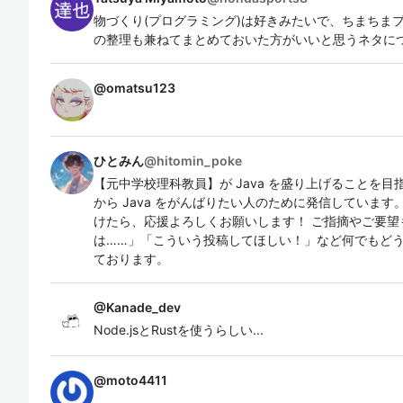
物づくり(プログラミング)は好きみたいで、ちまちま
の整理も兼ねてまとめておいた方がいいと思うネタに
@
omatsu123
ひとみん
@
hitomin_poke
【元中学校理科教員】が Java を盛り上げることを
から Java をがんばりたい人のために発信していま
けたら、応援よろしくお願いします！ ご指摘やご要望
は……」「こういう投稿してほしい！」など何でもどうぞ
ております。
@
Kanade_dev
Node.jsとRustを使うらしい...
@
moto4411