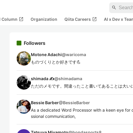
search
open_in_new
open_in_new
al Column
Organization
Qiita Careers
AI x Dev x Tea
Followers
Motone Adachi
@
waricoma
ものづくりとか好きです💪
shimada ✍
@
shimadama
ただのメモです。間違ったこと書いてあることは大い
Bessie Barber
@
BessieBarber
As a dedicated Word Processor with a keen eye for de
ssional communication,
Tatsuya Miyamoto
@
hondasports8