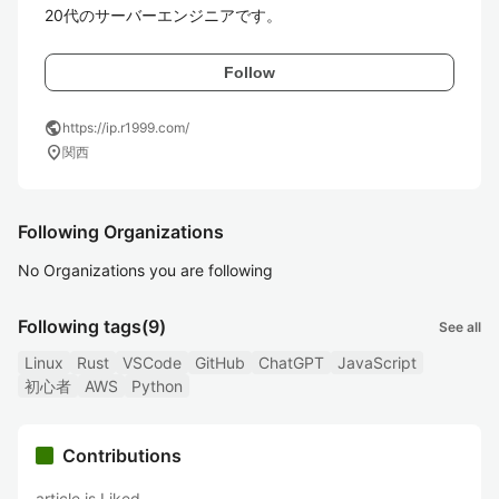
20代のサーバーエンジニアです。
Follow
public
https://ip.r1999.com/
location_on
関西
Following Organizations
No Organizations you are following
Following tags
(9)
See all
Linux
Rust
VSCode
GitHub
ChatGPT
JavaScript
初心者
AWS
Python
Contributions
article is Liked