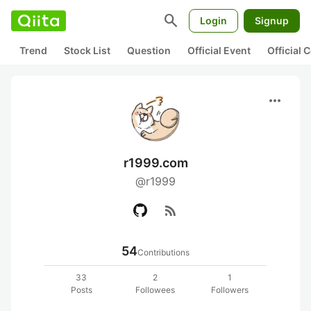
search
Login
Signup
Trend
Stock List
Question
Official Event
Official
more_horiz
r1999.com
@r1999
rss_feed
54
Contributions
33
2
1
Posts
Followees
Followers