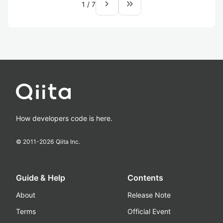
navigate_next
keyboard_double_arrow_right
1
/
7
How developers code is here.
© 2011-
2026
Qiita Inc.
Guide & Help
Contents
About
Release Note
Terms
Official Event