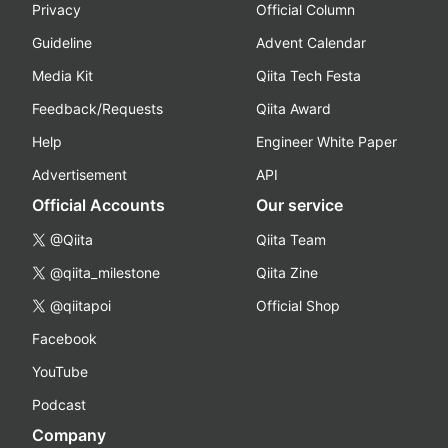
Privacy
Official Column
Guideline
Advent Calendar
Media Kit
Qiita Tech Festa
Feedback/Requests
Qiita Award
Help
Engineer White Paper
Advertisement
API
Official Accounts
Our service
@Qiita
Qiita Team
@qiita_milestone
Qiita Zine
@qiitapoi
Official Shop
Facebook
YouTube
Podcast
Company