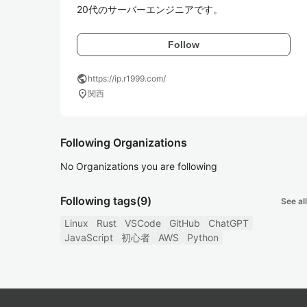
20代のサーバーエンジニアです。
Follow
public
https://ip.r1999.com/
location_on
関西
Following Organizations
No Organizations you are following
Following tags
(9)
See all
Linux
Rust
VSCode
GitHub
ChatGPT
JavaScript
初心者
AWS
Python