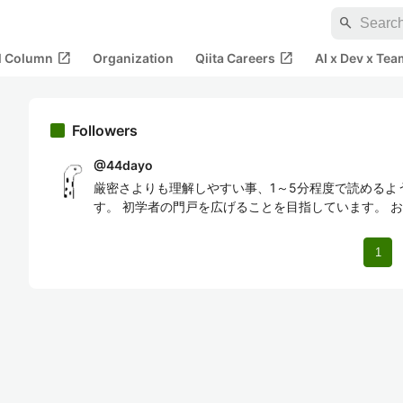
search
open_in_new
open_in_new
al Column
Organization
Qiita Careers
AI x Dev x Tea
Followers
@
44dayo
厳密さよりも理解しやすい事、1～5分程度で読めるよ
す。 初学者の門戸を広げることを目指しています。 
1