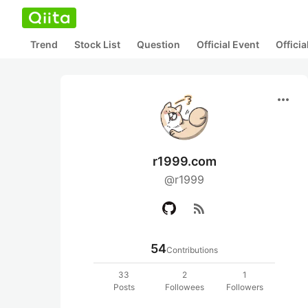
Trend
Stock List
Question
Official Event
Offici
more_horiz
r1999.com
@r1999
rss_feed
54
Contributions
33
2
1
Posts
Followees
Followers