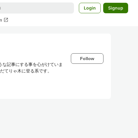
Login
Signup
open_in_new
m
Follow
うな記事にする事を心がけていま
おだてりゃ木に登る系です。