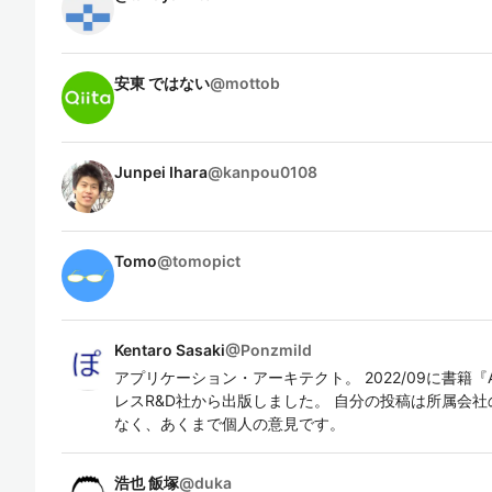
安東 ではない
@
mottob
Junpei Ihara
@
kanpou0108
Tomo
@
tomopict
Kentaro Sasaki
@
Ponzmild
アプリケーション・アーキテクト。 2022/09に書籍『Ap
レスR&D社から出版しました。 自分の投稿は所属会
なく、あくまで個人の意見です。
浩也 飯塚
@
duka