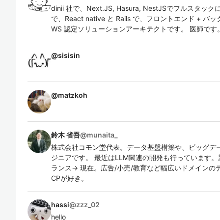
dinii 社で、Next.JS, Hasura, NestJSでフルスタッ
で、React native と Rails で、フロントエンド
WS 認定ソリューションアーキテクトです。 医師です
@
sisisin
@
matzkoh
鈴木 省吾
@
munaita_
株式会社コモン堂代表。データ基盤構築や、ビッグデ
ジニアです。 最近はLLM関連の開発も行っています
ランス→ 現在。広告/小売/教育など幅広いドメイン
CPが好き。
hassi
@
zzz_02
hello