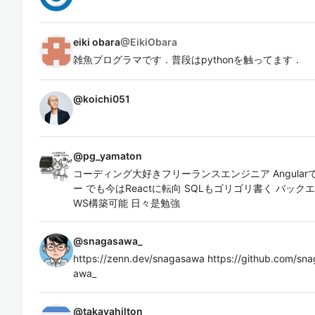
eiki obara
@
EikiObara
雑魚プログラマです．普段はpythonを触ってます．
@
koichi051
@
pg_yamaton
コーディング大好きフリーランスエンジニア Angular
ー でも今はReactに転向 SQLもゴリゴリ書く バックエンド
WS構築可能 日々是勉強
@
snagasawa_
https://zenn.dev/snagasawa https://github.com/sna
awa_
@
takayahilton