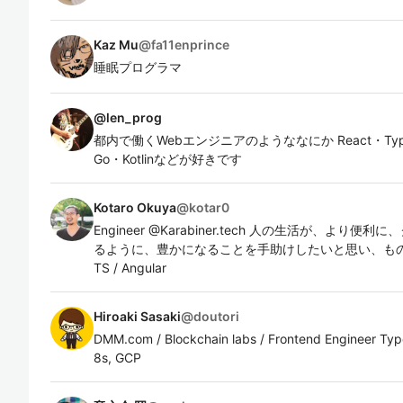
Kaz Mu
@
fa11enprince
睡眠プログラマ
@
len_prog
都内で働くWebエンジニアのようななにか React・TypeSc
Go・Kotlinなどが好きです
Kotaro Okuya
@
kotar0
Engineer @Karabiner.tech 人の生活が、よ
るように、豊かになることを手助けしたいと思い、ものつ
TS / Angular
Hiroaki Sasaki
@
doutori
DMM.com / Blockchain labs / Frontend Engineer Type
8s, GCP