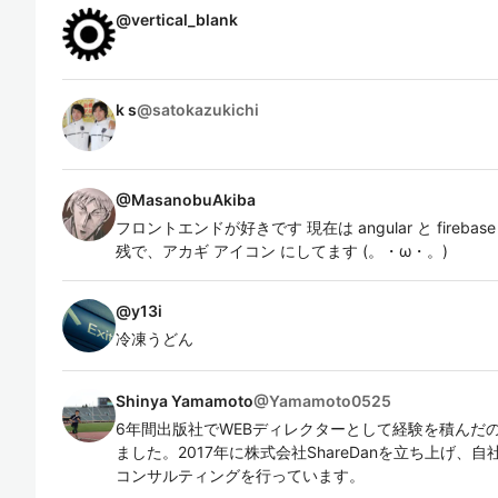
@
vertical_blank
k s
@
satokazukichi
@
MasanobuAkiba
フロントエンドが好きです 現在は angular と fire
残で、アカギ アイコン にしてます (。・ω・。)
@
y13i
冷凍うどん
Shinya Yamamoto
@
Yamamoto0525
6年間出版社でWEBディレクターとして経験を積んだ
ました。2017年に株式会社ShareDanを立ち上げ、
コンサルティングを行っています。