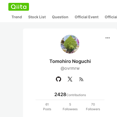
Trend
Stock List
Question
Official Event
Offici
more_horiz
Tomohiro Noguchi
@ovrmrw
rss_feed
2428
Contributions
61
5
70
Posts
Followees
Followers