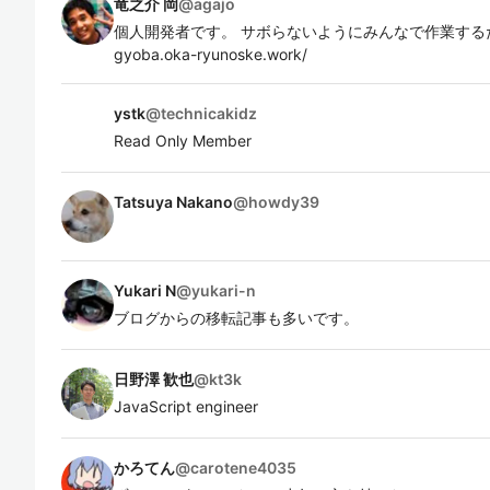
竜之介 岡
@
agajo
個人開発者です。 サボらないようにみんなで作業するための
gyoba.oka-ryunoske.work/
ystk
@
technicakidz
Read Only Member
Tatsuya Nakano
@
howdy39
Yukari N
@
yukari-n
ブログからの移転記事も多いです。
日野澤 歓也
@
kt3k
JavaScript engineer
かろてん
@
carotene4035