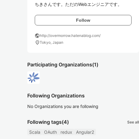
ちきさんです。ただのWebエンジニアです。
Follow
public
http://overmorrow.hatenablog.com/
location_on
Tokyo, Japan
Participating Organizations
(1)
Following Organizations
No Organizations you are following
Following tags
(4)
See all
Scala
OAuth
redux
Angular2