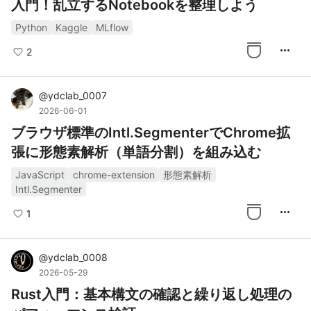
入門！乱立するNotebookを整理しよう
Python
Kaggle
MLflow
more_horiz
2
@
ydclab_0007
2026-06-01
ブラウザ標準のIntl.SegmenterでChrome拡
張に形態素解析（単語分割）を組み込む
JavaScript
chrome-extension
形態素解析
Intl.Segmenter
more_horiz
1
@
ydclab_0008
2026-05-29
Rust入門：基本構文の確認と繰り返し処理の