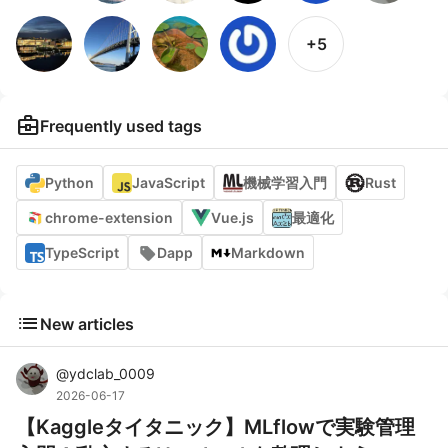
+5
business_center
Frequently used tags
Python
JavaScript
機械学習入門
Rust
chrome-extension
Vue.js
最適化
TypeScript
Dapp
Markdown
list
New articles
@
ydclab_0009
2026-06-17
【Kaggleタイタニック】MLflowで実験管理