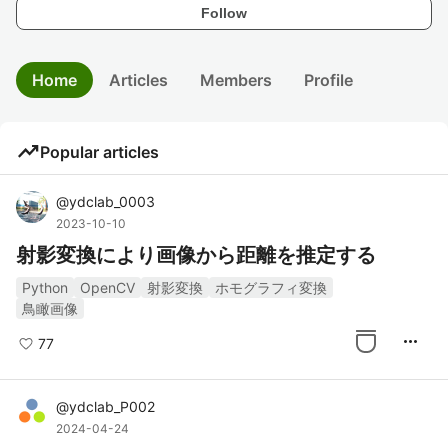
Follow
Home
Articles
Members
Profile
trending_up
Popular articles
@
ydclab_0003
2023-10-10
射影変換により画像から距離を推定する
Python
OpenCV
射影変換
ホモグラフィ変換
鳥瞰画像
more_horiz
77
@
ydclab_P002
2024-04-24