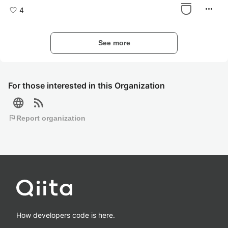
more_horiz
4
See more
For those interested in this Organization
language
rss_feed
flag
Report organization
How developers code is here.