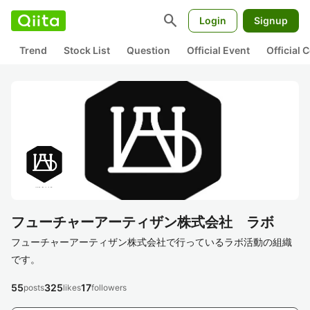
search
Login
Signup
Trend
Stock List
Question
Official Event
Official
フューチャーアーティザン株式会社 ラボ
フューチャーアーティザン株式会社で行っているラボ活動の組織
です。
55
325
17
posts
likes
followers