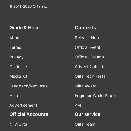
© 2011-
2026
Qiita Inc.
Guide & Help
Contents
About
Release Note
Terms
Official Event
Privacy
Official Column
Guideline
Advent Calendar
Media Kit
Qiita Tech Festa
Feedback/Requests
Qiita Award
Help
Engineer White Paper
Advertisement
API
Official Accounts
Our service
@Qiita
Qiita Team