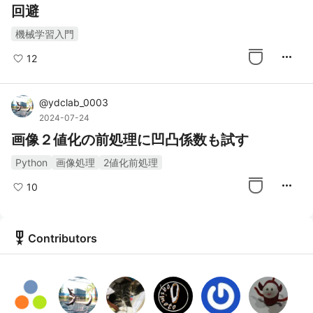
回避
機械学習入門
more_horiz
12
@
ydclab_0003
2024-07-24
画像２値化の前処理に凹凸係数も試す
Python
画像処理
2値化前処理
more_horiz
10
military_tech
Contributors