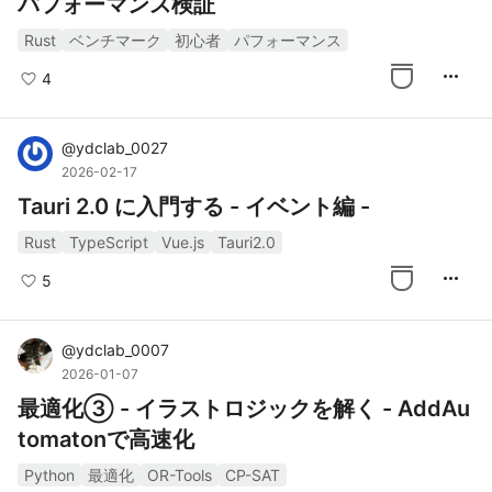
パフォーマンス検証
Rust
ベンチマーク
初心者
パフォーマンス
more_horiz
4
@
ydclab_0027
2026-02-17
Tauri 2.0 に入門する - イベント編 -
Rust
TypeScript
Vue.js
Tauri2.0
more_horiz
5
@
ydclab_0007
2026-01-07
最適化③ - イラストロジックを解く - AddAu
tomatonで高速化
Python
最適化
OR-Tools
CP-SAT