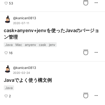
more_horiz
53
@
kanican0813
2020-07-11
cask+anyenv+jenvを使ったJavaのバージョ
ン管理
Java
Mac
anyenv
cask
jenv
more_horiz
16
@
kanican0813
2020-02-24
Javaでよく使う構文例
Java
more_horiz
2