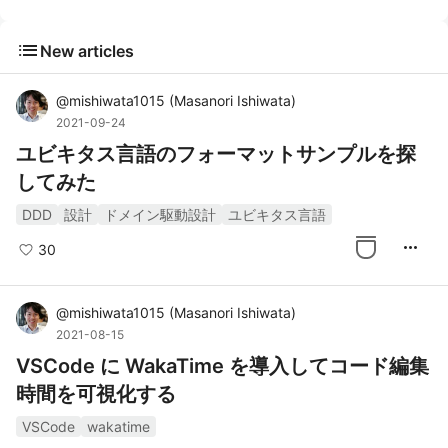
list
New articles
@
mishiwata1015
(
Masanori Ishiwata
)
2021-09-24
ユビキタス言語のフォーマットサンプルを探
してみた
DDD
設計
ドメイン駆動設計
ユビキタス言語
more_horiz
30
@
mishiwata1015
(
Masanori Ishiwata
)
2021-08-15
VSCode に WakaTime を導入してコード編集
時間を可視化する
VSCode
wakatime