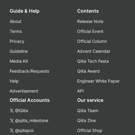
Guide & Help
Contents
About
Release Note
Terms
Official Event
Privacy
Official Column
Guideline
Advent Calendar
Media Kit
Qiita Tech Festa
Feedback/Requests
Qiita Award
Help
Engineer White Paper
Advertisement
API
Official Accounts
Our service
@Qiita
Qiita Team
@qiita_milestone
Qiita Zine
@qiitapoi
Official Shop