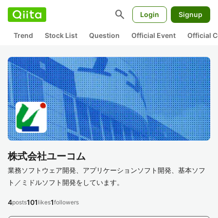
search
Login
Signup
Trend
Stock List
Question
Official Event
Official
株式会社ユーコム
業務ソフトウェア開発、アプリケーションソフト開発、基本ソフ
ト／ミドルソフト開発をしています。
4
101
1
posts
likes
followers