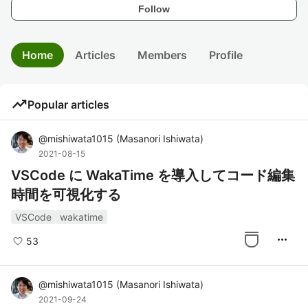
Follow
Home
Articles
Members
Profile
trending_up
Popular articles
@
mishiwata1015
(
Masanori Ishiwata
)
2021-08-15
VSCode に WakaTime を導入してコード編集
時間を可視化する
VSCode
wakatime
more_horiz
53
@
mishiwata1015
(
Masanori Ishiwata
)
2021-09-24