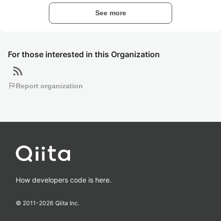
See more
For those interested in this Organization
rss_feed
flag
Report organization
How developers code is here.
© 2011-
2026
Qiita Inc.