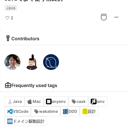
Java
more_horiz
2
military_tech
Contributors
business_center
Frequently used tags
Java
Mac
anyenv
cask
jenv
VSCode
wakatime
DDD
設計
ドメイン駆動設計