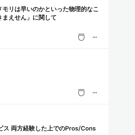
メモリは早いのかといった物理的なこ
きまえせん」に関して
more_horiz
more_horiz
 両方経験した上でのPros/Cons