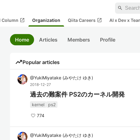
search
open_in_new
open_in_new
al Column
Organization
Qiita Careers
AI x Dev x Tea
Home
Articles
Members
Profile
trending_up
Popular articles
@
YukiMiyatake
(
みやたけ ゆき
)
2018-12-27
過去の難案件 PS2のカーネル開発
kernel
ps2
774
@
YukiMiyatake
(
みやたけ ゆき
)