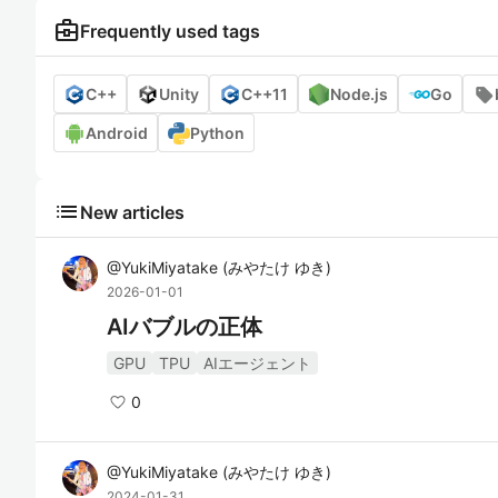
business_center
Frequently used tags
C++
Unity
C++11
Node.js
Go
Android
Python
list
New articles
@
YukiMiyatake
(
みやたけ ゆき
)
2026-01-01
AIバブルの正体
GPU
TPU
AIエージェント
0
@
YukiMiyatake
(
みやたけ ゆき
)
2024-01-31