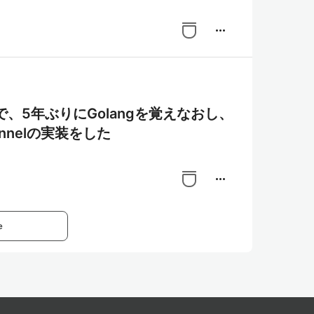
more_horiz
で、5年ぶりにGolangを覚えなおし、
annelの実装をした
more_horiz
e