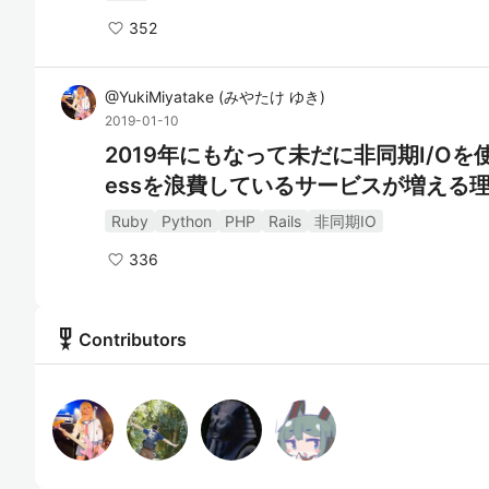
352
@
YukiMiyatake
(
みやたけ ゆき
)
2019-01-10
2019年にもなって未だに非同期I/Oを使わ
essを浪費しているサービスが増える
Ruby
Python
PHP
Rails
非同期IO
336
military_tech
Contributors