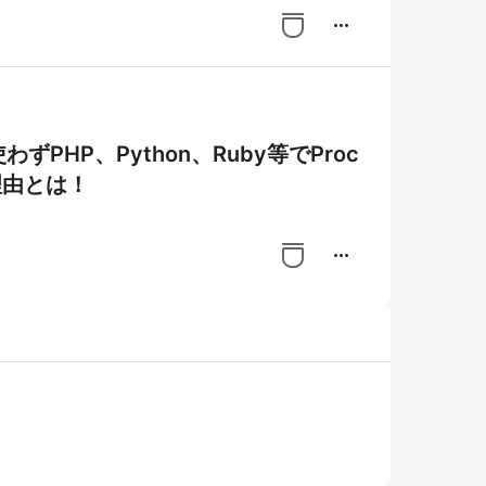
more_horiz
ずPHP、Python、Ruby等でProc
理由とは！
more_horiz