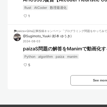
Rust
AtCoder
数理最適化
1
flag
paiza×Qiita記事投稿キャンペーン「プログラミング問題をやって
@
Sugimoto_Yuuki
(
杉本 ゆうき
)
2024-08-03
paizaS問題の解答をManimで動画化す
Python
algorithm
paiza
manim
5
See mor