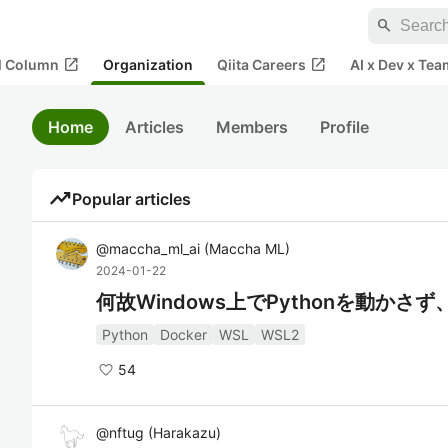
search
open_in_new
open_in_new
al Column
Organization
Qiita Careers
AI x Dev x Tea
Home
Articles
Members
Profile
trending_up
Popular articles
@
maccha_ml_ai
(
Maccha ML
)
2024-01-22
何故Windows上でPythonを動かさず
Python
Docker
WSL
WSL2
54
@
nftug
(
Harakazu
)