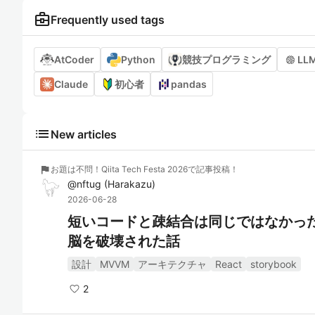
business_center
Frequently used tags
AtCoder
Python
競技プログラミング
LL
Claude
初心者
pandas
list
New articles
flag
お題は不問！Qiita Tech Festa 2026で記事投稿！
@
nftug
(
Harakazu
)
2026-06-28
短いコードと疎結合は同じではなかった：Sto
脳を破壊された話
設計
MVVM
アーキテクチャ
React
storybook
2