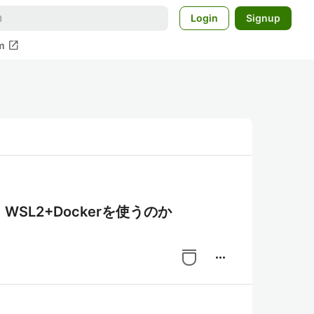
Login
Signup
open_in_new
m
、WSL2+Dockerを使うのか
more_horiz