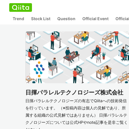
Trend
Stock List
Question
Official Event
Offici
日揮パラレルテクノロジーズ株式会社
日揮パラレルテクノロジーズの有志でQiitaへの技術発信
を行っています。 （※投稿内容は個人の見解であり、所
属する組織の公式見解ではありません） 日揮パラレルテ
クノロジーズについては公式HPやnote記事を是非ご覧く