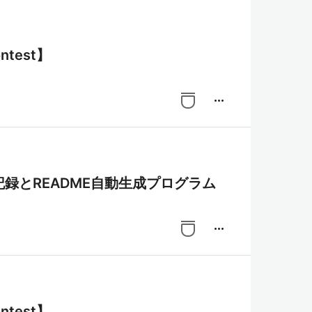
ntest】
more_horiz
24 参加記録とREADME自動生成プログラム
more_horiz
ntest】