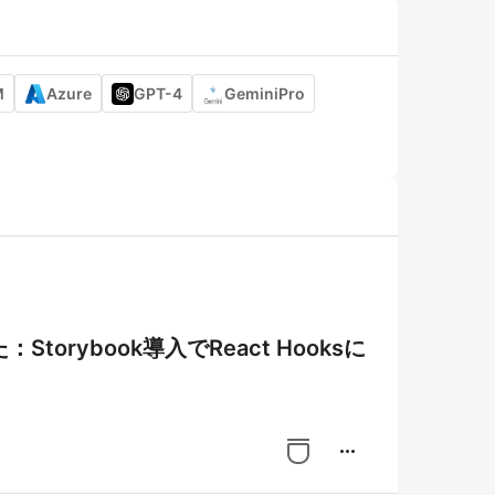
M
Azure
GPT-4
GeminiPro
rybook導入でReact Hooksに
more_horiz