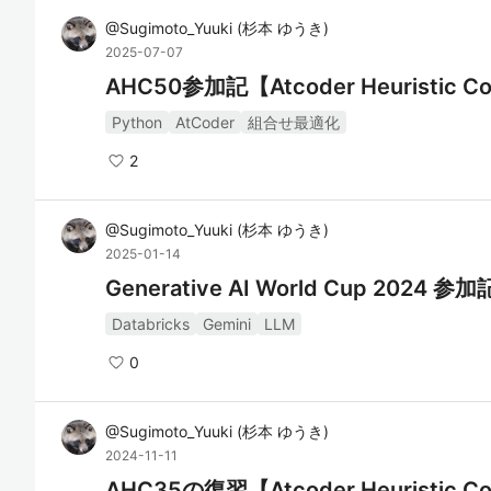
@
Sugimoto_Yuuki
(
杉本 ゆうき
)
2025-07-07
AHC50参加記【Atcoder Heuristic Co
Python
AtCoder
組合せ最適化
2
@
Sugimoto_Yuuki
(
杉本 ゆうき
)
2025-01-14
Generative AI World Cup 20
Databricks
Gemini
LLM
0
@
Sugimoto_Yuuki
(
杉本 ゆうき
)
2024-11-11
AHC35の復習【Atcoder Heuristic Co