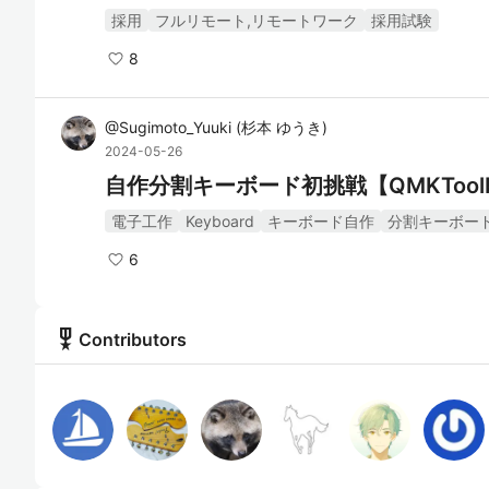
採用
フルリモート,リモートワーク
採用試験
8
@
Sugimoto_Yuuki
(
杉本 ゆうき
)
2024-05-26
自作分割キーボード初挑戦【QMKToo
電子工作
Keyboard
キーボード自作
分割キーボー
6
military_tech
Contributors