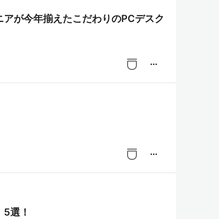
ニアが今年揃えたこだわりのPCデスク
more_horiz
more_horiz
、5選！