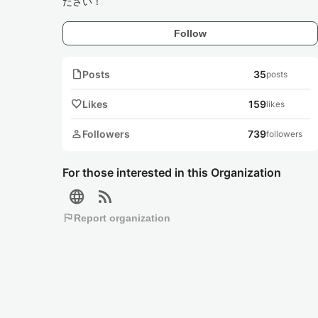
ださい！
Follow
note
Posts
35
posts
favorite
Likes
159
likes
person
Followers
739
followers
For those interested in this Organization
language
rss_feed
flag
Report organization