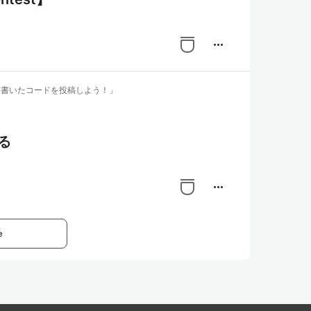
more_horiz
みて書いたコードを投稿しよう！」
る
more_horiz
e