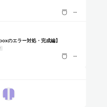
more_horiz
lboxのエラー対処・完成編】
ド
more_horiz