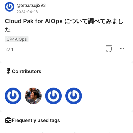
@
tetsutsuji293
2024-04-18
Cloud Pak for AIOps について調べてみまし
た
CP4AIOps
more_horiz
1
military_tech
Contributors
business_center
Frequently used tags