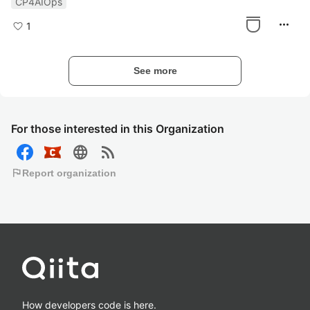
CP4AIOps
more_horiz
1
See more
For those interested in this Organization
language
rss_feed
flag
Report organization
How developers code is here.