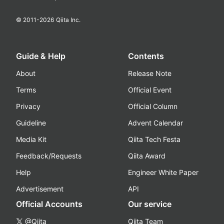
© 2011-
2026
Qiita Inc.
Guide & Help
Contents
About
Release Note
Terms
Official Event
Privacy
Official Column
Guideline
Advent Calendar
Media Kit
Qiita Tech Festa
Feedback/Requests
Qiita Award
Help
Engineer White Paper
Advertisement
API
Official Accounts
Our service
@Qiita
Qiita Team