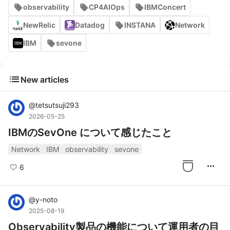
observability
CP4AIOps
IBMConcert
NewRelic
Datadog
INSTANA
Network
IBM
sevone
list
New articles
@
tetsutsuji293
2026-05-25
IBMのSevOne について感じたこと
Network
IBM
observability
sevone
more_horiz
6
@
y-noto
2025-08-19
Observability製品の機能について運用者の目