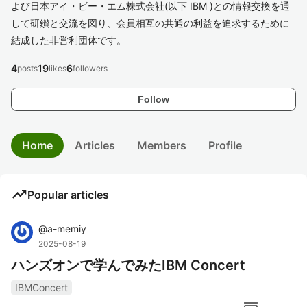
よび日本アイ・ビー・エム株式会社(以下 IBM )との情報交換を通
して研鑚と交流を図り、会員相互の共通の利益を追求するために
結成した非営利団体です。
4
19
6
posts
likes
followers
Follow
Home
Articles
Members
Profile
trending_up
Popular articles
@
a-memiy
2025-08-19
ハンズオンで学んでみたIBM Concert
IBMConcert