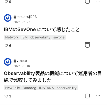
more_horiz
9
@
tetsutsuji293
2026-05-25
IBMのSevOne について感じたこと
Network
IBM
observability
sevone
more_horiz
6
@
y-noto
2025-08-19
Observability製品の機能について運用者の目
線で比較してみました
NewRelic
Datadog
INSTANA
observability
more_horiz
3