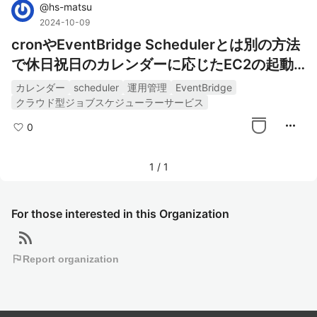
@
hs-matsu
2024-10-09
cronやEventBridge Schedulerとは別の方法
で休日祝日のカレンダーに応じたEC2の起動/
停止をやってみた
カレンダー
scheduler
運用管理
EventBridge
クラウド型ジョブスケジューラーサービス
more_horiz
0
1
/
1
For those interested in this Organization
rss_feed
flag
Report organization