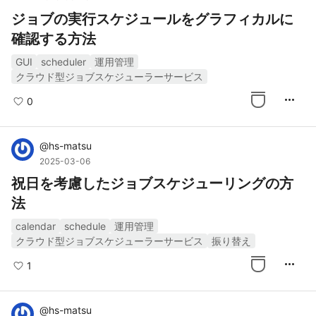
ジョブの実行スケジュールをグラフィカルに
確認する方法
GUI
scheduler
運用管理
クラウド型ジョブスケジューラーサービス
more_horiz
0
@
hs-matsu
2025-03-06
祝日を考慮したジョブスケジューリングの方
法
calendar
schedule
運用管理
クラウド型ジョブスケジューラーサービス
振り替え
more_horiz
1
@
hs-matsu