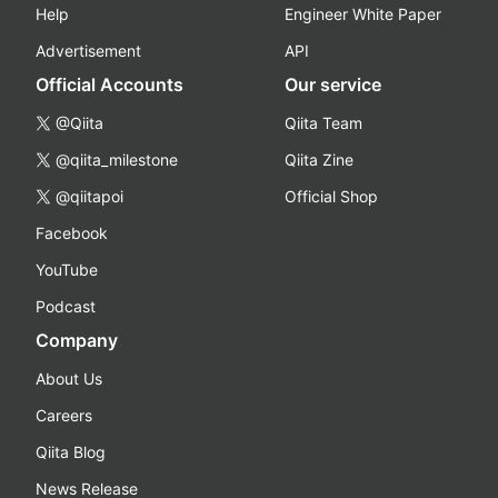
Help
Engineer White Paper
Advertisement
API
Official Accounts
Our service
@Qiita
Qiita Team
@qiita_milestone
Qiita Zine
@qiitapoi
Official Shop
Facebook
YouTube
Podcast
Company
About Us
Careers
Qiita Blog
News Release