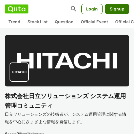
search
Login
Signup
Trend
Stock List
Question
Official Event
Official
株式会社日立ソリューションズ システム運用
管理コミュニティ
日立ソリューションズの技術者が、システム運用管理に関する情
報を中心にさまざまな情報を発信します。
6
3
1
posts
likes
followers