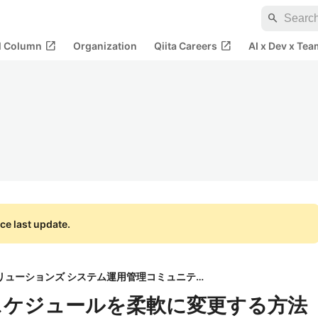
search
open_in_new
open_in_new
al Column
Organization
Qiita Careers
AI x Dev x Tea
ce last update.
株式会社日立ソリューションズ システム運用管理コミュニティ
スケジュールを柔軟に変更する方法