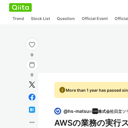
Trend
Stock List
Question
Official Event
Offici
0
0
info
More than 1 year has passed sin
@
hs-matsu
in
AWSの業務の実行
more_horiz