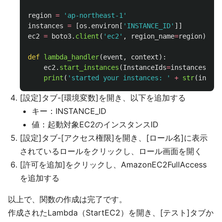
region
=
'
ap-northeast-1
'
instances
=
[
os
.
environ
[
'
INSTANCE_ID
'
]]
ec2
=
boto3
.
client
(
'
ec2
'
,
region_name
=
region
)
def
lambda_handler
(
event
,
context
):
ec2
.
start_instances
(
InstanceIds
=
instances
)
print
(
'
started your instances: 
'
+
str
(
instan
[設定]タブ-[環境変数]を開き、以下を追加する
キー：INSTANCE_ID
値：起動対象EC2のインスタンスID
[設定]タブ-[アクセス権限]を開き、[ロール名]に表示
されているロールをクリックし、ロール画面を開く
[許可を追加]をクリックし、AmazonEC2FullAccess
を追加する
以上で、関数の作成は完了です。
作成されたLambda（StartEC2）を開き、[テスト]タブか