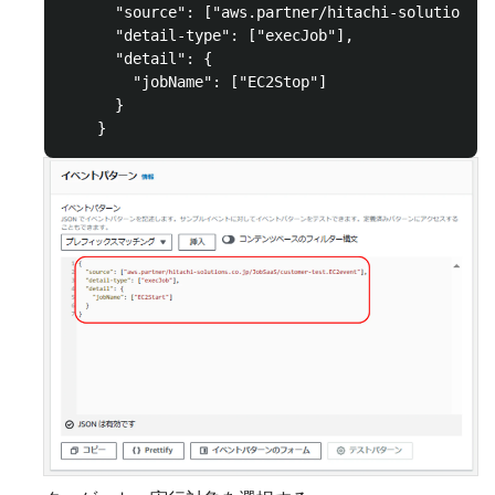
      "source": ["aws.partner/hitachi-solutions.c
      "detail-type": ["execJob"],

      "detail": {

        "jobName": ["EC2Stop"]

      }
