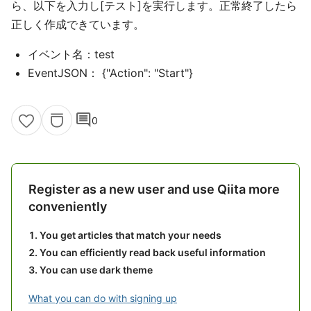
ら、以下を入力し[テスト]を実行します。正常終了したら
正しく作成できています。
イベント名：test
EventJSON： {"Action": "Start"}
comment
0
Register as a new user and use Qiita more
conveniently
You get articles that match your needs
You can efficiently read back useful information
You can use dark theme
What you can do with signing up