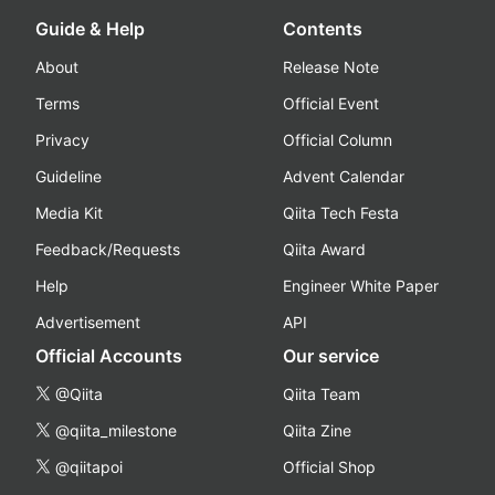
Guide & Help
Contents
About
Release Note
Terms
Official Event
Privacy
Official Column
Guideline
Advent Calendar
Media Kit
Qiita Tech Festa
Feedback/Requests
Qiita Award
Help
Engineer White Paper
Advertisement
API
Official Accounts
Our service
@Qiita
Qiita Team
@qiita_milestone
Qiita Zine
@qiitapoi
Official Shop