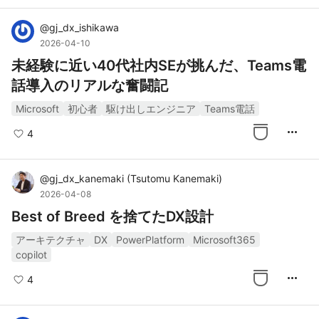
@
gj_dx_ishikawa
2026-04-10
未経験に近い40代社内SEが挑んだ、Teams電
話導入のリアルな奮闘記
Microsoft
初心者
駆け出しエンジニア
Teams電話
more_horiz
4
@
gj_dx_kanemaki
(
Tsutomu Kanemaki
)
2026-04-08
Best of Breed を捨てたDX設計
アーキテクチャ
DX
PowerPlatform
Microsoft365
copilot
more_horiz
4