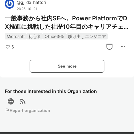
@
gj_dx_hattori
2025-10-21
一般事務から社内SEへ。Power PlatformでD
X推進に挑戦した社歴10年目のキャリアチェ
ンジ。
Microsoft
初心者
Office365
駆け出しエンジニア
more_horiz
6
See more
For those interested in this Organization
language
rss_feed
flag
Report organization