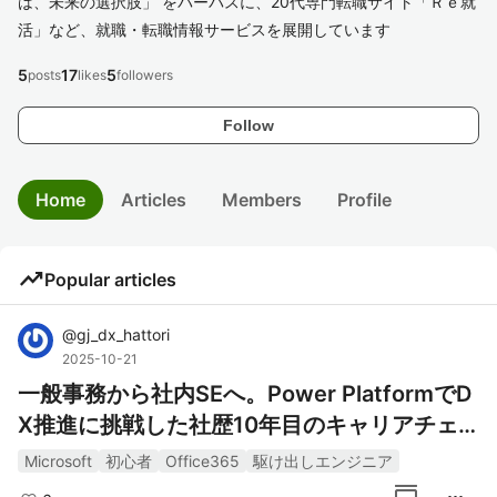
は、未来の選択肢」 をパーパスに、20代専門転職サイト「Ｒｅ就
活」など、就職・転職情報サービスを展開しています
5
17
5
posts
likes
followers
Follow
Home
Articles
Members
Profile
trending_up
Popular articles
@
gj_dx_hattori
2025-10-21
一般事務から社内SEへ。Power PlatformでD
X推進に挑戦した社歴10年目のキャリアチェ
ンジ。
Microsoft
初心者
Office365
駆け出しエンジニア