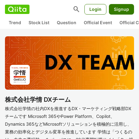
search
Login
Signup
Trend
Stock List
Question
Official Event
Official
株式会社学情 DXチーム
株式会社学情の社内DXを推進するDX・マーケティング戦略部DX
チームです Microsoft 365やPower Platform、Copilot、
Dynamics 365などMicrosoftソリューションを積極的に活用し、
業務の効率化とデジタル変革を推進しています 学情は「つくるの