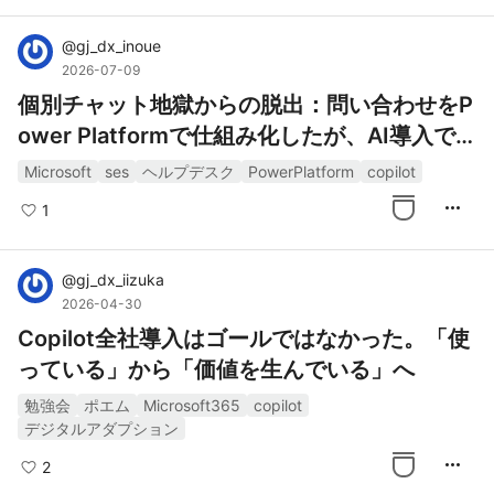
@
gj_dx_inoue
2026-07-09
個別チャット地獄からの脱出：問い合わせをP
ower Platformで仕組み化したが、AI導入で
つまずいた話
Microsoft
ses
ヘルプデスク
PowerPlatform
copilot
more_horiz
1
@
gj_dx_iizuka
2026-04-30
Copilot全社導入はゴールではなかった。「使
っている」から「価値を生んでいる」へ
勉強会
ポエム
Microsoft365
copilot
デジタルアダプション
more_horiz
2