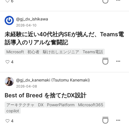
more_horiz
6
@
gj_dx_ishikawa
2026-04-10
未経験に近い40代社内SEが挑んだ、Teams電
話導入のリアルな奮闘記
Microsoft
初心者
駆け出しエンジニア
Teams電話
more_horiz
4
@
gj_dx_kanemaki
(
Tsutomu Kanemaki
)
2026-04-08
Best of Breed を捨てたDX設計
アーキテクチャ
DX
PowerPlatform
Microsoft365
copilot
more_horiz
4