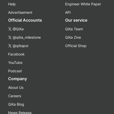
Help
Engineer White Paper
Advertisement
API
Official Accounts
Our service
@Qiita
Qiita Team
@qiita_milestone
Qiita Zine
@qiitapoi
Official Shop
Facebook
YouTube
Podcast
Company
About Us
Careers
Qiita Blog
News Release