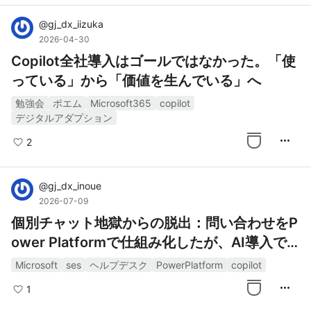
@
gj_dx_iizuka
2026-04-30
Copilot全社導入はゴールではなかった。「使
っている」から「価値を生んでいる」へ
勉強会
ポエム
Microsoft365
copilot
デジタルアダプション
more_horiz
2
@
gj_dx_inoue
2026-07-09
個別チャット地獄からの脱出：問い合わせをP
ower Platformで仕組み化したが、AI導入で
つまずいた話
Microsoft
ses
ヘルプデスク
PowerPlatform
copilot
more_horiz
1