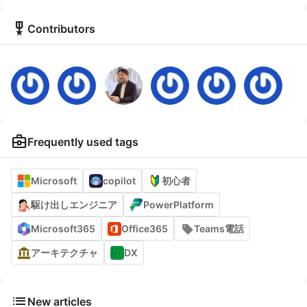
military_tech
Contributors
business_center
Frequently used tags
Microsoft
copilot
初心者
駆け出しエンジニア
PowerPlatform
Microsoft365
Office365
Teams電話
アーキテクチャ
DX
list
New articles