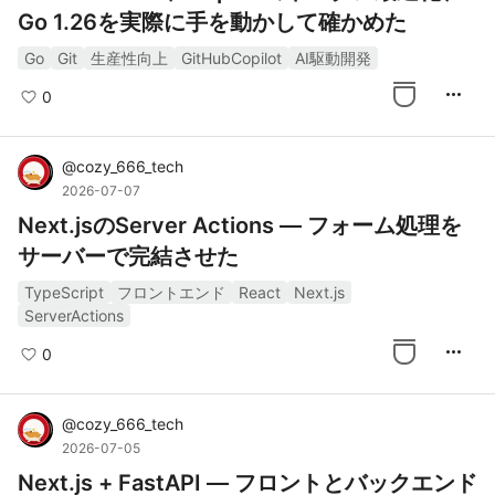
Go 1.26を実際に手を動かして確かめた
Go
Git
生産性向上
GitHubCopilot
AI駆動開発
more_horiz
0
@
cozy_666_tech
2026-07-07
Next.jsのServer Actions — フォーム処理を
サーバーで完結させた
TypeScript
フロントエンド
React
Next.js
ServerActions
more_horiz
0
@
cozy_666_tech
2026-07-05
Next.js + FastAPI — フロントとバックエンド