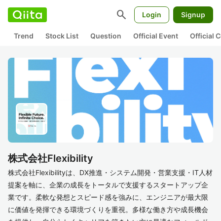
search
Login
Signup
Trend
Stock List
Question
Official Event
Official
株式会社Flexibility
株式会社Flexibilityは、DX推進・システム開発・営業支援・IT人材
提案を軸に、企業の成長をトータルで支援するスタートアップ企
業です。柔軟な発想とスピード感を強みに、エンジニアが最大限
に価値を発揮できる環境づくりを重視。多様な働き方や成長機会