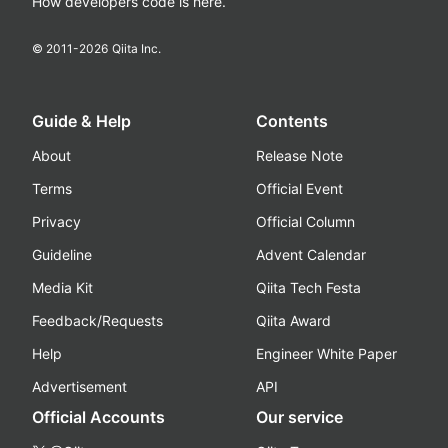
How developers code is here.
© 2011-
2026
Qiita Inc.
Guide & Help
Contents
About
Release Note
Terms
Official Event
Privacy
Official Column
Guideline
Advent Calendar
Media Kit
Qiita Tech Festa
Feedback/Requests
Qiita Award
Help
Engineer White Paper
Advertisement
API
Official Accounts
Our service