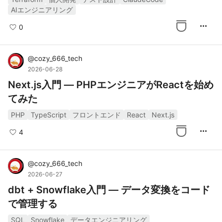
AIエンジニアリング
more_horiz
0
@
cozy_666_tech
2026-06-28
Next.js入門 — PHPエンジニアがReactを始め
てみた
PHP
TypeScript
フロントエンド
React
Next.js
more_horiz
4
@
cozy_666_tech
2026-06-27
dbt + Snowflake入門 — データ変換をコード
で管理する
SQL
Snowflake
データエンジニアリング