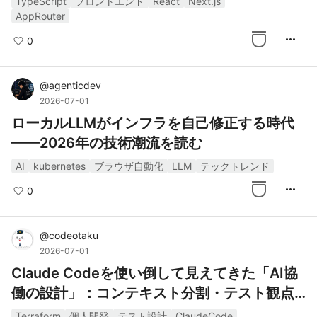
TypeScript
フロントエンド
React
Next.js
AppRouter
more_horiz
0
@
agenticdev
2026-07-01
ローカルLLMがインフラを自己修正する時代
——2026年の技術潮流を読む
AI
kubernetes
ブラウザ自動化
LLM
テックトレンド
more_horiz
0
@
codeotaku
2026-07-01
Claude Codeを使い倒して見えてきた「AI協
働の設計」：コンテキスト分割・テスト観点
の型化・LocalStack移行
Terraform
個人開発
テスト設計
ClaudeCode