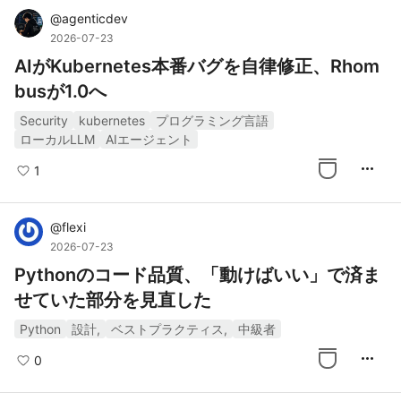
@
agenticdev
2026-07-23
AIがKubernetes本番バグを自律修正、Rhom
busが1.0へ
Security
kubernetes
プログラミング言語
ローカルLLM
AIエージェント
more_horiz
1
@
flexi
2026-07-23
Pythonのコード品質、「動けばいい」で済ま
せていた部分を見直した
Python
設計,
ベストプラクティス,
中級者
more_horiz
0