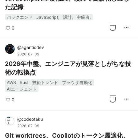
た記録
バックエンド
JavaScript,
設計,
中級者,
more_horiz
0
@
agenticdev
2026-07-09
2026年中盤、エンジニアが見落としがちな技
術の転換点
AWS
Rust
技術トレンド
ブラウザ自動化
AIエージェント
more_horiz
0
@
codeotaku
2026-07-09
Git worktrees、Copilotのトークン最適化、