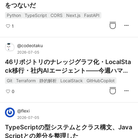
をつないだ
Python
TypeScript
CORS
Next.js
FastAPI
more_horiz
1
@
codeotaku
2026-07-05
46リポジトリのナレッジグラフ化・LocalSta
ck移行・社内AIエージェント——今週ハマっ
た技術トレンド4選
Git
Terraform
静的解析
LocalStack
GitHubCopilot
more_horiz
0
@
flexi
2026-07-05
TypeScriptの型システムとクラス構文、Java
Scriptとの差分を整理した