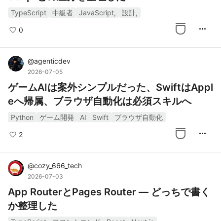
TypeScript
中級者
JavaScript,
設計,
more_horiz
0
@
agenticdev
2026-07-05
ゲームAIは案外シンプルだった、SwiftはAppl
eへ帰属、ブラウザ自動化は必須スキルへ
Python
ゲーム開発
AI
Swift
ブラウザ自動化
more_horiz
2
@
cozy_666_tech
2026-07-03
App RouterとPages Router — どっちで書く
か整理した