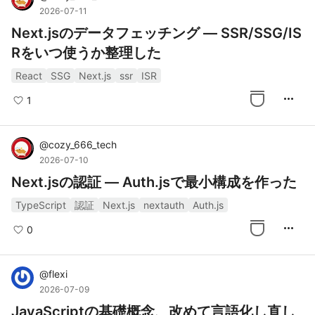
2026-07-11
Next.jsのデータフェッチング — SSR/SSG/IS
Rをいつ使うか整理した
React
SSG
Next.js
ssr
ISR
more_horiz
1
@
cozy_666_tech
2026-07-10
Next.jsの認証 — Auth.jsで最小構成を作った
TypeScript
認証
Next.js
nextauth
Auth.js
more_horiz
0
@
flexi
2026-07-09
JavaScriptの基礎概念、改めて言語化し直し