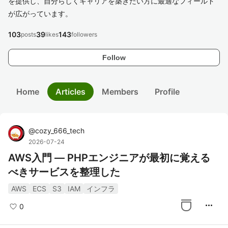
を提供し、自分らしくキャリアを築きたい方に最適なフィールド
が広がっています。
103
39
143
posts
likes
followers
Follow
Home
Articles
Members
Profile
@
cozy_666_tech
2026-07-24
AWS入門 — PHPエンジニアが最初に覚える
べきサービスを整理した
AWS
ECS
S3
IAM
インフラ
more_horiz
0