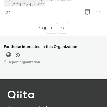
データパイプライン
dbt
more_horiz
1
navigate_next
keyboard_double_arrow_right
1
/
6
For those interested in this Organization
language
rss_feed
flag
Report organization