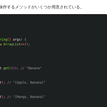
操作するメソッドがいくつか用意されている。
ring
[]
args
)
{
w
ArrayList
<>();
t
.
get
(
1
));
// "Banana"
t
);
// "[Apple, Banana]"
t
);
// "[Mango, Banana]"