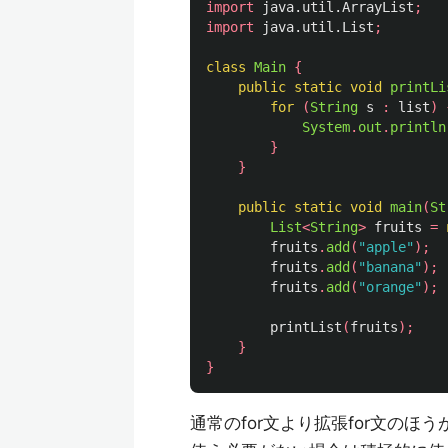
import
java.util.ArrayList
;
import
java.util.List
;
class
Main
{
public
static
void
printLi
for
(
String
s
:
list
)
System
.
out
.
println
}
}
public
static
void
main
(
St
List
<
String
>
fruits
=
fruits
.
add
(
"apple"
);
fruits
.
add
(
"banana"
);
fruits
.
add
(
"orange"
);
printList
(
fruits
);
}
}
通常のfor文より拡張for文の