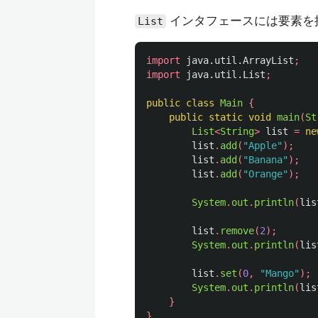
インタフェースには要素を
List
import
java.util.ArrayList
;
import
java.util.List
;
public
class
Main
{
public
static
void
main
(
St
List
<
String
>
list
=
ne
list
.
add
(
"Apple"
);
list
.
add
(
"Banana"
);
list
.
add
(
"Orange"
);
System
.
out
.
println
(
lis
list
.
remove
(
2
);
System
.
out
.
println
(
lis
list
.
set
(
0
,
"Mango"
);
System
.
out
.
println
(
lis
}
}