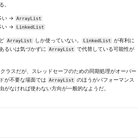
る。
い →
ArrayList
い →
LinkedList
んど
しか使っていない。
が有利に
ArrayList
LinkedList
、あるいは気づかずに
で代替している可能性が
ArrayList
クラスだが、スレッドセーフのための同期処理がオーバー
ッドが不要な場面では
のほうがパフォーマンス
ArrayList
由がなければ使わない方向が一般的なようだ。