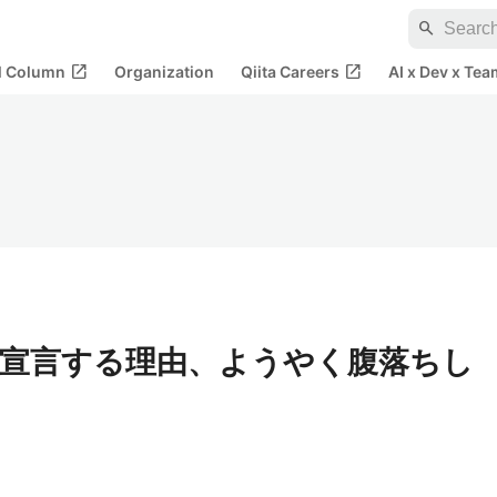
search
open_in_new
open_in_new
al Column
Organization
Qiita Careers
AI x Dev x Tea
ist型で宣言する理由、ようやく腹落ちし