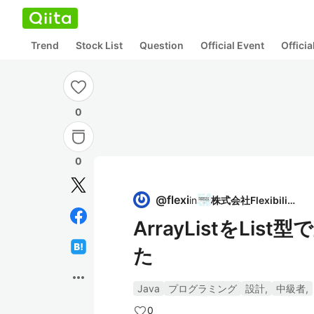
Trend
Stock List
Question
Official Event
Offici
0
0
@
flexi
in
株式会社Flexibility
ArrayListをL
た
more_horiz
Java
プログラミング
設計,
中級者,
0