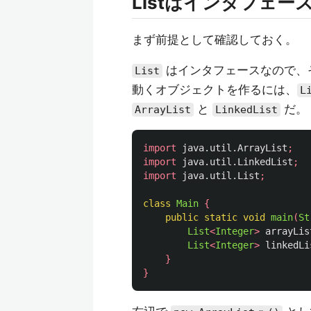
Listはインタフェース
まず前提として確認しておく。
はインタフェースなので、
List
動くオブジェクトを作るには、
L
と
だ。
ArrayList
LinkedList
import
java.util.ArrayList
;
import
java.util.LinkedList
;
import
java.util.List
;
class
Main
{
public
static
void
main
(
St
List
<
Integer
>
arrayLis
List
<
Integer
>
linkedLi
}
}