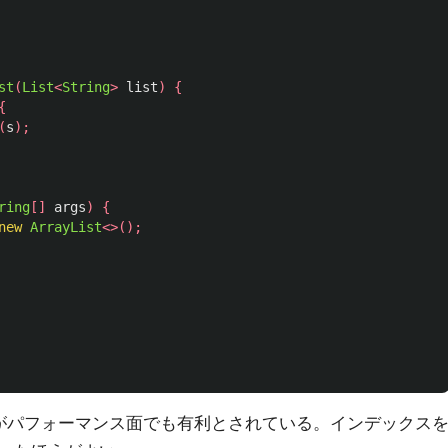
st
(
List
<
String
>
list
)
{
{
(
s
);
ring
[]
args
)
{
new
ArrayList
<>();
ほうがパフォーマンス面でも有利とされている。インデックス