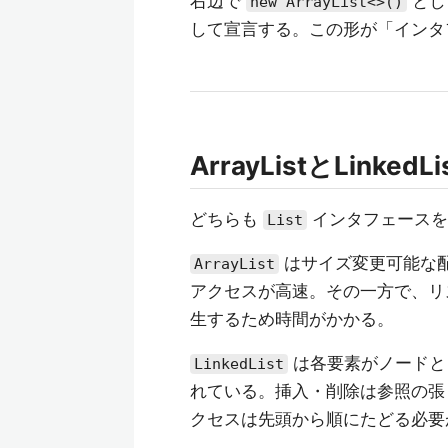
右辺で
とし
new ArrayList<>()
して宣言する。この形が「インタ
ArrayListとLinked
どちらも
インタフェースを
List
はサイズ変更可能な
ArrayList
アクセスが高速。その一方で、リ
生するため時間がかかる。
は各要素がノードと
LinkedList
れている。挿入・削除は参照の張
クセスは先頭から順にたどる必要