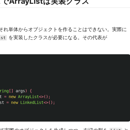
でArrayListは実装クラス
それ単体からオブジェクトを作ることはできない。実際に
を実装したクラスが必要になる。その代表が
ist
ring
[]
args
)
{
t
=
new
ArrayList
<>();
st
=
new
LinkedList
<>();