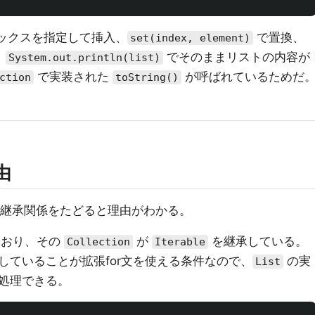
ックスを指定して挿入、
で置換、
set(index, element)
。
でそのままリストの内容が
System.out.println(list)
で実装された
が呼ばれているためだ
ction
toString()
由
、継承関係をたどると理由がわかる。
ており、その
が
を継承している。
Collection
Iterable
していることが拡張for文を使える条件なので、
の実
List
復処理できる。