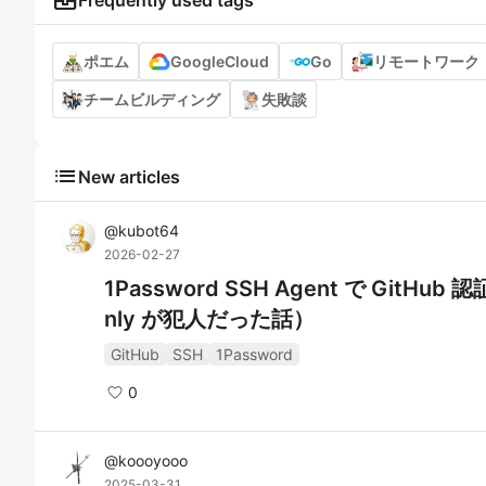
business_center
Frequently used tags
ポエム
GoogleCloud
Go
リモートワーク
チームビルディング
失敗談
list
New articles
@
kubot64
2026-02-27
1Password SSH Agent で GitHu
nly が犯人だった話）
GitHub
SSH
1Password
0
@
koooyooo
2025-03-31