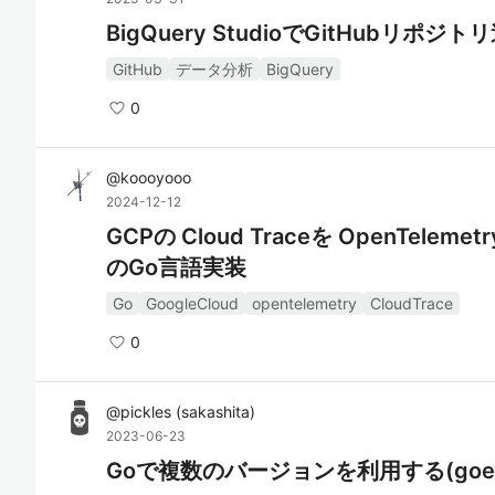
BigQuery StudioでGitHubリポ
GitHub
データ分析
BigQuery
0
@
koooyooo
2024-12-12
GCPの Cloud Traceを OpenTel
のGo言語実装
Go
GoogleCloud
opentelemetry
CloudTrace
0
@
pickles
(
sakashita
)
2023-06-23
Goで複数のバージョンを利用する(goe