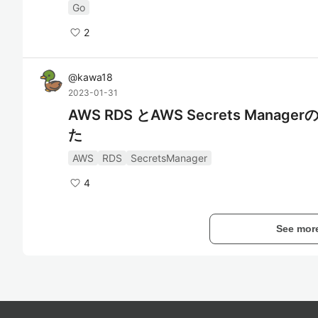
Go
2
@
kawa18
2023-01-31
AWS RDS とAWS Secrets Ma
た
AWS
RDS
SecretsManager
4
See mor