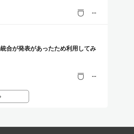
more_horiz
nagerの統合が発表があったため利用してみ
more_horiz
e