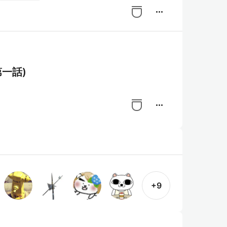
more_horiz
第一話)
more_horiz
+9