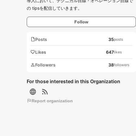
導入において、テクニカル目線・オペレーション目線で
の tipsを配信していきます。
Follow
note
Posts
35
posts
favorite
Likes
647
likes
person
Followers
38
followers
For those interested in this Organization
language
rss_feed
flag
Report organization