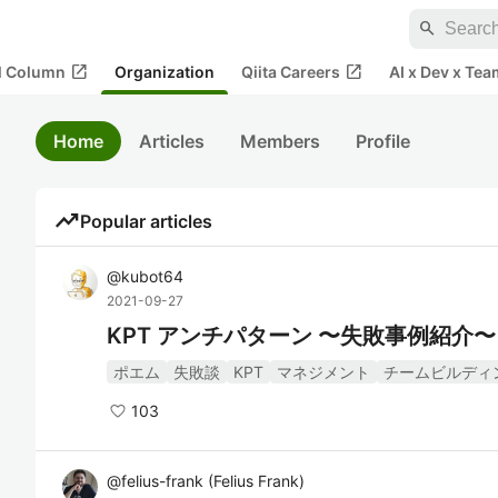
search
open_in_new
open_in_new
al Column
Organization
Qiita Careers
AI x Dev x Tea
Home
Articles
Members
Profile
trending_up
Popular articles
@
kubot64
2021-09-27
KPT アンチパターン 〜失敗事例紹介〜
ポエム
失敗談
KPT
マネジメント
チームビルディ
103
@
felius-frank
(
Felius Frank
)