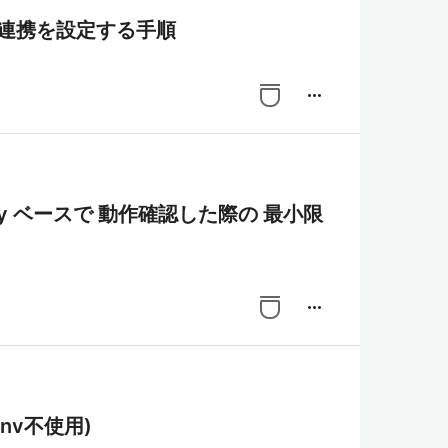
ジトリ連携を設定する手順
more_horiz
emetry ベースで 動作確認した際の 最小限
more_horiz
nv不使用)