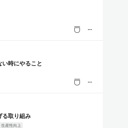
more_horiz
ない時にやること
more_horiz
げる取り組み
生産性向上