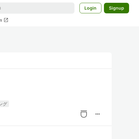
Login
Signup
open_in_new
m
ング
more_horiz