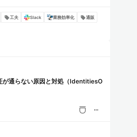
工夫
Slack
業務効率化
通販
b 認証が通らない原因と対処（IdentitiesO
more_horiz