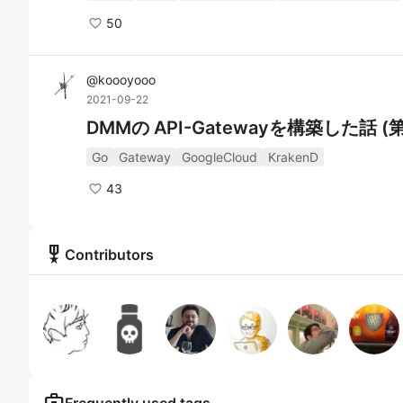
50
@
koooyooo
2021-09-22
DMMの API-Gatewayを構築した話 (
Go
Gateway
GoogleCloud
KrakenD
43
military_tech
Contributors