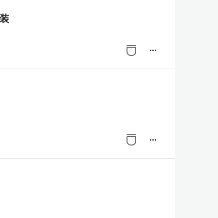
実装
more_horiz
more_horiz