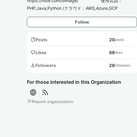
https://note.com/dimage/ 使用言語：
PHP,Java,Python /クラウド：AWS,Azure,GCP
Follow
note
Posts
20
posts
favorite
Likes
68
likes
person
Followers
28
followers
For those interested in this Organization
language
rss_feed
flag
Report organization