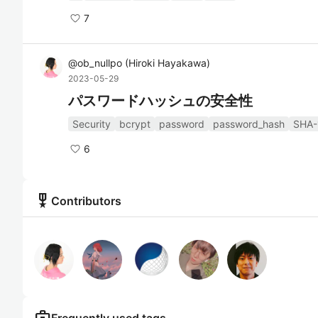
7
@
ob_nullpo
(
Hiroki Hayakawa
)
2023-05-29
パスワードハッシュの安全性
Security
bcrypt
password
password_hash
SHA-
6
military_tech
Contributors