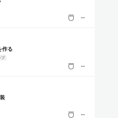
る
more_horiz
Iを作る
ーブ
more_horiz
実装
more_horiz