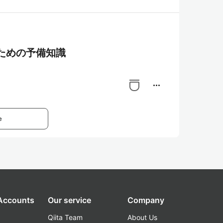
ための予備知識
more_horiz
e
 Accounts
Our service
Company
Qiita Team
About Us