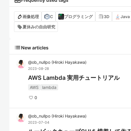
business_center
Frequently used tags
画像処理
C
プログラミング
3D
Java
夏休みの自由研究
list
New articles
@
ob_nullpo
(
Hiroki Hayakawa
)
2023-08-28
AWS Lambda 実用チュートリアル
AWS
lambda
0
@
ob_nullpo
(
Hiroki Hayakawa
)
2023-07-04