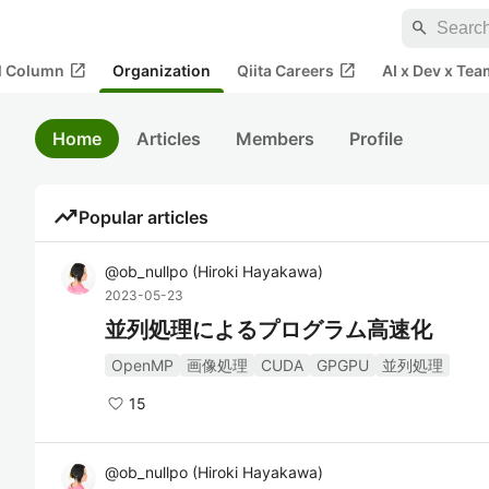
search
open_in_new
open_in_new
al Column
Organization
Qiita Careers
AI x Dev x Tea
Home
Articles
Members
Profile
trending_up
Popular articles
@
ob_nullpo
(
Hiroki Hayakawa
)
2023-05-23
並列処理によるプログラム高速化
OpenMP
画像処理
CUDA
GPGPU
並列処理
15
@
ob_nullpo
(
Hiroki Hayakawa
)