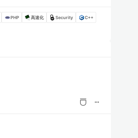
PHP
高速化
Security
C++
more_horiz