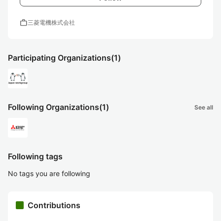
work
三菱電機株式会社
Participating Organizations
(1)
Following Organizations
(1)
See all
Following tags
No tags you are following
Contributions