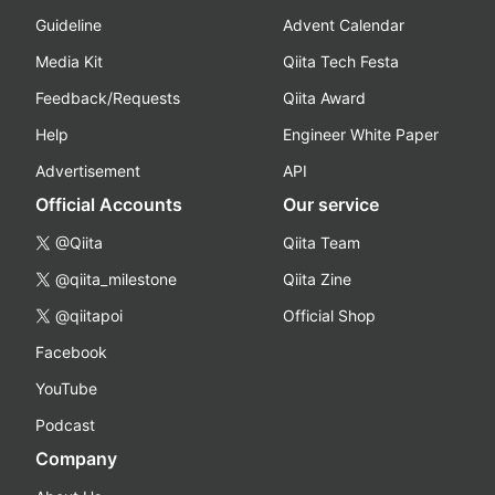
Guideline
Advent Calendar
Media Kit
Qiita Tech Festa
Feedback/Requests
Qiita Award
Help
Engineer White Paper
Advertisement
API
Official Accounts
Our service
@Qiita
Qiita Team
@qiita_milestone
Qiita Zine
@qiitapoi
Official Shop
Facebook
YouTube
Podcast
Company