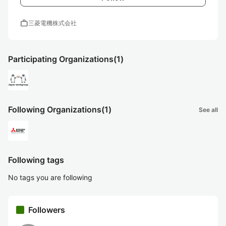
work
三菱電機株式会社
Participating Organizations
(1)
Following Organizations
(1)
See all
Following tags
No tags you are following
Followers