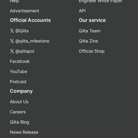
Help
Engineer White Paper
Advertisement
API
Official Accounts
Our service
@Qiita
Qiita Team
@qiita_milestone
Qiita Zine
@qiitapoi
Official Shop
Facebook
YouTube
Podcast
Company
About Us
Careers
Qiita Blog
News Release