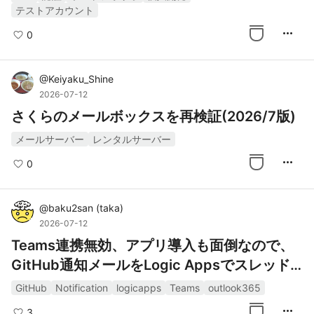
テストアカウント
more_horiz
0
@
Keiyaku_Shine
2026-07-12
さくらのメールボックスを再検証(2026/7版)
メールサーバー
レンタルサーバー
more_horiz
0
@
baku2san
(
taka
)
2026-07-12
Teams連携無効、アプリ導入も面倒なので、
GitHub通知メールをLogic Appsでスレッド
転送する
GitHub
Notification
logicapps
Teams
outlook365
more_horiz
3