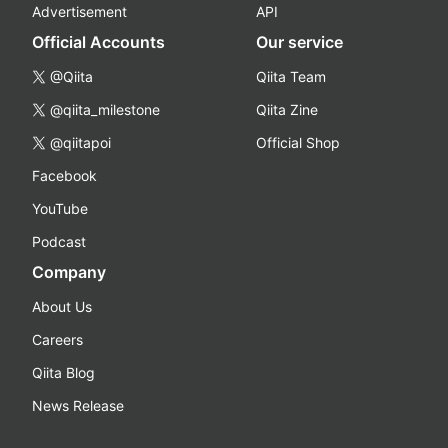
Advertisement
API
Official Accounts
Our service
@Qiita
Qiita Team
@qiita_milestone
Qiita Zine
@qiitapoi
Official Shop
Facebook
YouTube
Podcast
Company
About Us
Careers
Qiita Blog
News Release