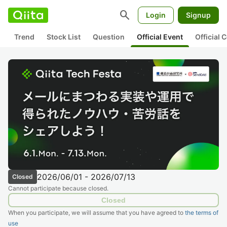
search
Login
Signup
Trend
Stock List
Question
Official Event
Official
2026/06/01 - 2026/07/13
Closed
Cannot participate because closed.
Closed
When you participate, we will assume that you have agreed to
the terms of
use