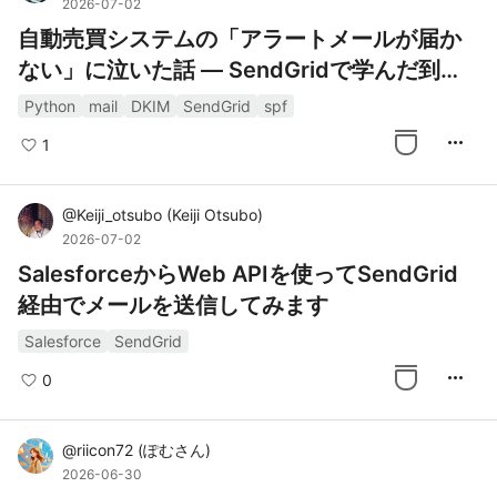
2026-07-02
自動売買システムの「アラートメールが届か
ない」に泣いた話 ― SendGridで学んだ到達
率改善のノウハウ
Python
mail
DKIM
SendGrid
spf
more_horiz
1
@
Keiji_otsubo
(
Keiji Otsubo
)
2026-07-02
SalesforceからWeb APIを使ってSendGrid
経由でメールを送信してみます
Salesforce
SendGrid
more_horiz
0
@
riicon72
(
ぽむさん
)
2026-06-30