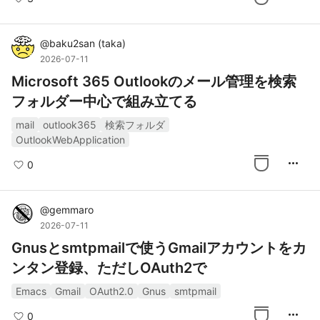
@
baku2san
(
taka
)
2026-07-11
Microsoft 365 Outlookのメール管理を検索
フォルダー中心で組み立てる
mail
outlook365
検索フォルダ
OutlookWebApplication
more_horiz
0
@
gemmaro
2026-07-11
Gnusとsmtpmailで使うGmailアカウントをカ
ンタン登録、ただしOAuth2で
Emacs
Gmail
OAuth2.0
Gnus
smtpmail
more_horiz
0