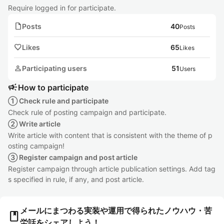
Require logged in for participate.
note
Posts
40
Posts
favorite
Likes
65
Likes
person
Participating users
51
Users
campaign
How to participate
① Check rule and participate
Check rule of posting campaign and participate.
② Write article
Write article with content that is consistent with the theme of p
osting campaign!
③ Register campaign and post article
Register campaign through article publication settings. Add tag
s specified in rule, if any, and post article.
メールにまつわる実装や運用で得られたノウハウ・苦
book
労話をシェアしよう！