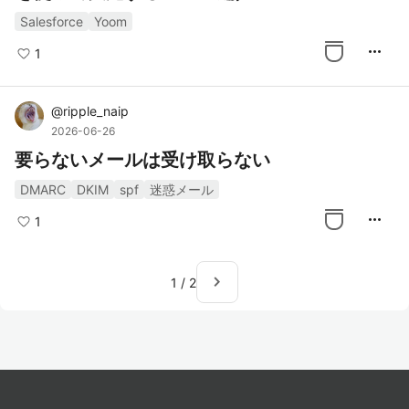
Salesforce
Yoom
more_horiz
1
@
ripple_naip
2026-06-26
要らないメールは受け取らない
DMARC
DKIM
spf
迷惑メール
more_horiz
1
navigate_next
1
/
2