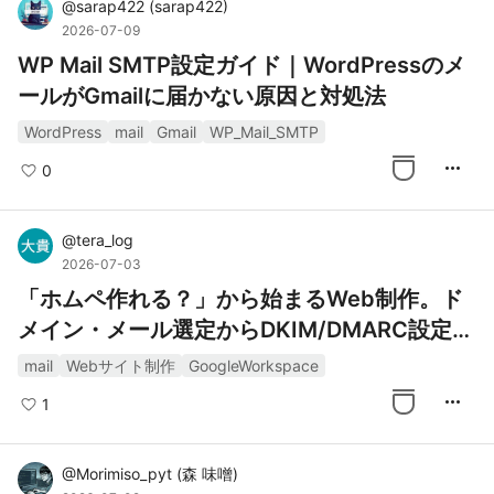
@
sarap422
(
sarap422
)
2026-07-09
WP Mail SMTP設定ガイド｜WordPressのメ
ールがGmailに届かない原因と対処法
WordPress
mail
Gmail
WP_Mail_SMTP
more_horiz
0
@
tera_log
2026-07-03
「ホムペ作れる？」から始まるWeb制作。ド
メイン・メール選定からDKIM/DMARC設定ま
での軌跡
mail
Webサイト制作
GoogleWorkspace
more_horiz
1
@
Morimiso_pyt
(
森 味噌
)