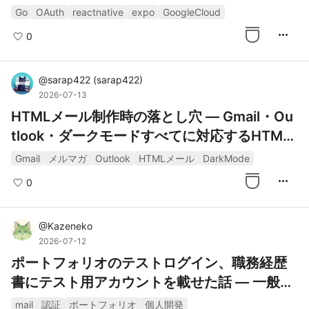
S・セッション管理
Go
OAuth
reactnative
expo
GoogleCloud
more_horiz
0
@
sarap422
(
sarap422
)
2026-07-13
HTMLメール制作時の落とし穴 — Gmail・Ou
tlook・ダークモードすべてに対応するHTML
メールの作り方
Gmail
メルマガ
Outlook
HTMLメール
DarkMode
more_horiz
0
@
Kazeneko
2026-07-12
ポートフォリオのテストログイン、職務経歴
書にテスト用アカウントを載せた話 — 一般公
開を見据えて気づいたこと
mail
認証
ポートフォリオ
個人開発