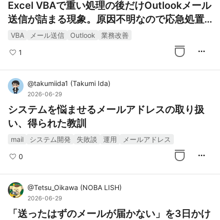
Excel VBAで重い処理の後だけOutlookメール
送信が詰まる現象。原因不明なので応急処置
で運用中
VBA
メール送信
Outlook
業務改善
more_horiz
1
@
takumiida1
(
Takumi Ida
)
2026-06-29
システムを悩ませるメールアドレスの取り扱
い、得られた教訓
mail
システム開発
失敗談
運用
メールアドレス
more_horiz
0
@
Tetsu_Oikawa
(
NOBA LISH
)
2026-06-29
「送ったはずのメールが届かない」を3日かけ