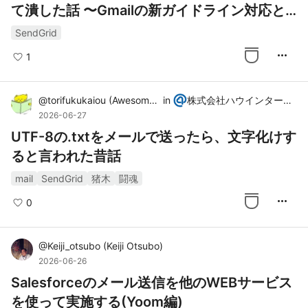
て潰した話 〜Gmailの新ガイドライン対応とS
endGrid移行の全記録〜
SendGrid
more_horiz
1
@
torifukukaiou
(
Awesome YAMAUCHI
in
)
株式会社ハウインターナショナル
2026-06-27
UTF-8の.txtをメールで送ったら、文字化けす
ると言われた昔話
mail
SendGrid
猪木
闘魂
more_horiz
0
@
Keiji_otsubo
(
Keiji Otsubo
)
2026-06-26
Salesforceのメール送信を他のWEBサービス
を使って実施する(Yoom編)