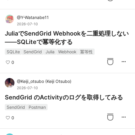
@
Y-Watanabe11
2026-07-10
JuliaでSendGrid Webhookを二重処理しない
――SQLiteで冪等化する
SQLite
SendGrid
Julia
Webhook
冪等性
more_horiz
0
@
Keiji_otsubo
(
Keiji Otsubo
)
2026-07-10
SendGrid のActivityのログを取得してみる
SendGrid
Postman
more_horiz
0