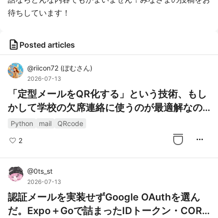
待ちしています！
description
Posted articles
@
riicon72
(
ぽむさん
)
2026-07-13
「定型メールをQR化する」という技術、もし
かして学校の欠席連絡に使うのが最適解なの
では
Python
mail
QRcode
more_horiz
2
@
0ts_st
2026-07-13
認証メールを実装せずGoogle OAuthを選ん
だ。Expo＋Goで詰まったIDトークン・COR