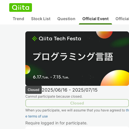
Trend
Stock List
Question
Official Event
Offici
2025/06/16 - 2025/07/15
Closed
Cannot participate because closed.
Closed
When you participate, we will assume that you have agreed to
th
e terms of use
Require logged in for participate.