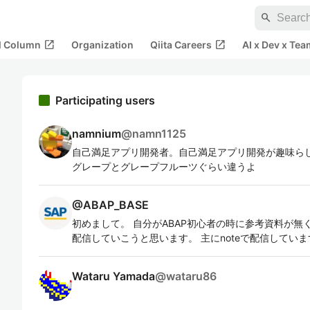
search
open_in_new
open_in_new
al Column
Organization
Qiita Careers
AI x Dev x Tea
Participating users
namnium
@
namn1125
自己満足アプリ開発者。自己満足アプリ開発が趣味らしい。 と
グレープとグレープフルーツぐらい違うよ
@
ABAP_BASE
初めまして。 自分がABAP初心者の時に参考資料が無
配信していこうと思います。 主にnoteで配信していま
Wataru Yamada
@
wataru86