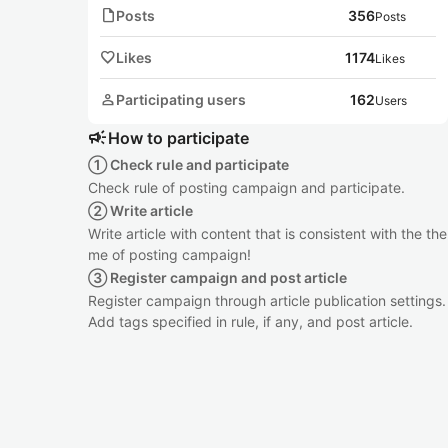
note
Posts
356
Posts
favorite
Likes
1174
Likes
person
Participating users
162
Users
campaign
How to participate
① Check rule and participate
Check rule of posting campaign and participate.
② Write article
Write article with content that is consistent with the the
me of posting campaign!
③ Register campaign and post article
Register campaign through article publication settings.
Add tags specified in rule, if any, and post article.