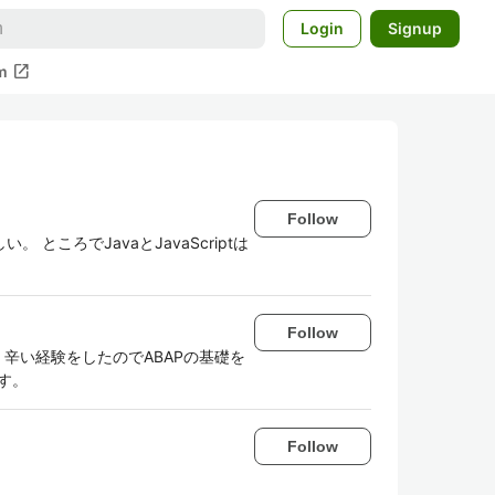
Login
Signup
open_in_new
m
Follow
ころでJavaとJavaScriptは
Follow
く辛い経験をしたのでABAPの基礎を
す。
Follow