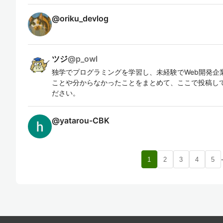
@
oriku_devlog
ツジ
@
p_owl
独学でプログラミングを学習し、未経験でWeb開発企
ことや分からなかったことをまとめて、ここで投稿して
ださい。
@
yatarou-CBK
1
2
3
4
5