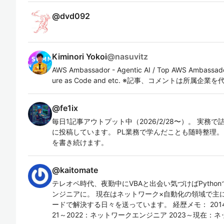
@
dvd092
Kiminori Yokoi
@
nasuvitz
AWS Ambassador - Agentic AI / Top AWS Ambassador
ure as Code and etc. ※記事、コメントは所
@
fe1ix
毎日1記事アウトプット中（2026/2/28〜）。 実
に投稿しています。 PL業務で学んだことも随時整理
を書き続けます。
@
kaitomate
テレオペ時代、夜勤中にVBAと出会い気づけばPyth
ンジニアに。 現在はネットワーク×自動化の領域で主にP
ードで解決する日々を送っています。 経歴メモ： 2014～
21～2022：ネットワークエンジニア 2023～現在