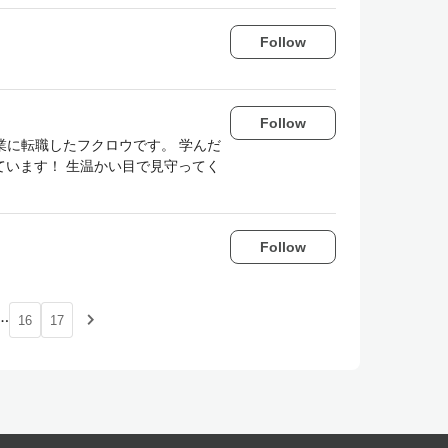
Follow
Follow
業に転職したフクロウです。 学んだ
います！ 生温かい目で見守ってく
Follow
…
navigate_next
16
17