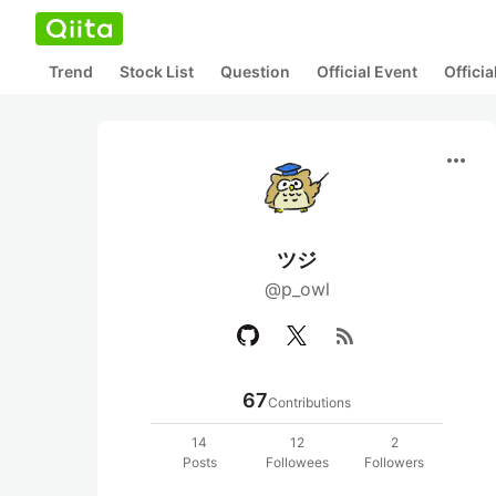
Trend
Stock List
Question
Official Event
Offici
more_horiz
ツジ
@p_owl
rss_feed
67
Contributions
14
12
2
Posts
Followees
Followers