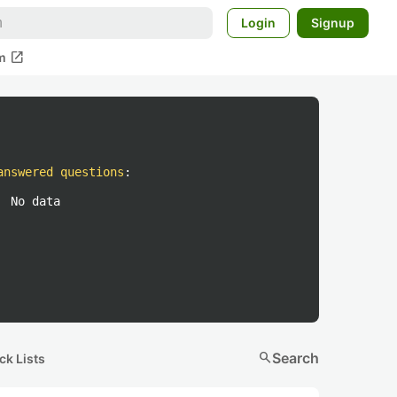
Login
Signup
open_in_new
m
answered questions
:
No data
search
Search
ck Lists