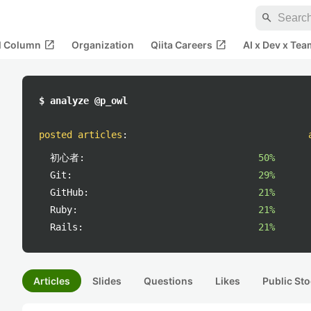
search
open_in_new
open_in_new
al Column
Organization
Qiita Careers
AI x Dev x Tea
$ analyze @p_owl
posted articles
:
初心者:
50%
Git:
29%
GitHub:
21%
Ruby:
21%
Rails:
21%
Articles
Slides
Questions
Likes
Public Sto