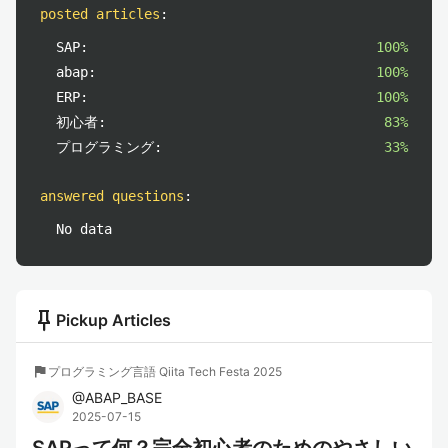
posted articles
:
SAP:
100%
abap:
100%
ERP:
100%
初心者:
83%
プログラミング:
33%
answered questions
:
No data
push_pin
Pickup Articles
flag
プログラミング言語 Qiita Tech Festa 2025
@
ABAP_BASE
2025-07-15