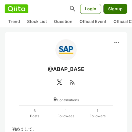
search
Login
Signup
Trend
Stock List
Question
Official Event
Official
more_horiz
@ABAP_BASE
rss_feed
9
Contributions
6
1
1
Posts
Followees
Followers
初めまして。
